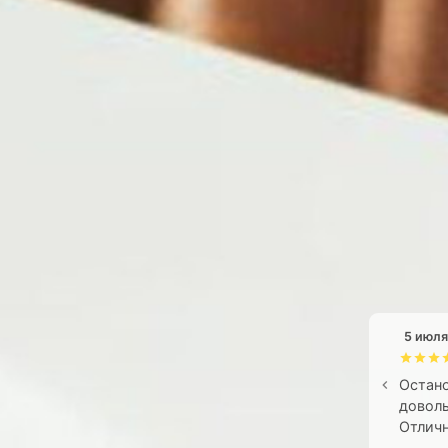
5 июля
Остано
доволь
Отличн