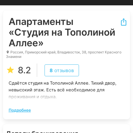
Апартаменты
«Студия на Тополиной
Аллее»
Россия, Приморский край, Владивосток, 38, проспект Красного
Знамени
8.2
8
отзывов
Сдаётся студия на Тополиной Аллее. Тихий двор,
невысокий этаж. Есть всё необходимое для
проживания и отдыха.
Квартира
НЕ сдаётся
для проведения вечеринок.
Подробнее
Возможно предоставление отчётных документов.
Студия располагается в удобном районе с развитой
инфраструктурой. В шаговой доступности находятся