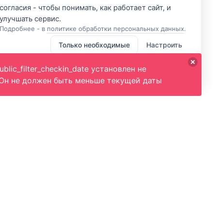
согласия - чтобы понимать, как работает сайт, и
Подробнее - в
политике обработки персональных данных
.
Только необходимые
Настроить
Принять все
blic_filter_checkin_date установлен не
 Он не должен быть меньше текущей даты
Подпишитесь и получите доступ к
эксклюзивным предложениям
ожет
Введите свой электронный адрес, чтобы
ете, что-
получить доступ к скидкам только для
мочь вам
подписчиков. Новые акции и
эксклюзивные предложения будут
приходить сразу на вашу почту!