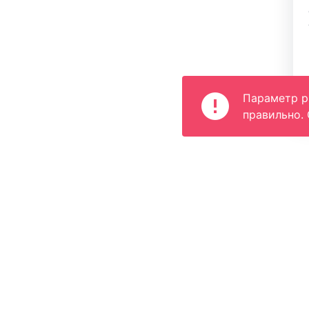
Параметр pu
правильно.
 вместе
Стать участником
оддержки:
Вы являетесь владельцем? А м
организовывайте туры или дела
то интересное? Мы сможем по
ва:
в этом. Присоединяйтесь.