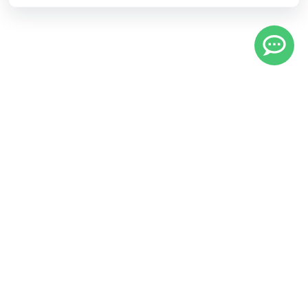
Информация
Будьте вместе
Русский
Стать участником
Вы являетесь владельцем? А может организовывайте