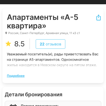
Апартаменты
«А-5
квартира»
Россия, Санкт-Петербург, Архивная улица, 11 к3 с1
8.5
22
отзывов
Уважаемый посетитель(и), рады приветствовать Вас
на странице A5-апартаментов. Однокомнатное
жилье находится в Невском округе на пятом этаже.
В наличии все условия для уютного пребывания 1-3
Подробнее
человек. Прибытие после 15-00. Отъезд до 12-00.
ВНИМАНИЕ! Безоплатное ранее заселение и
позднее выселение ДОСТУПНЫ, при отсутствии
Детали бронирования
гостей на аналогичные даты. Пожалуйста,
заблаговременно сообщите ориентировочное
время Вашего прибытия.
Период проживания: