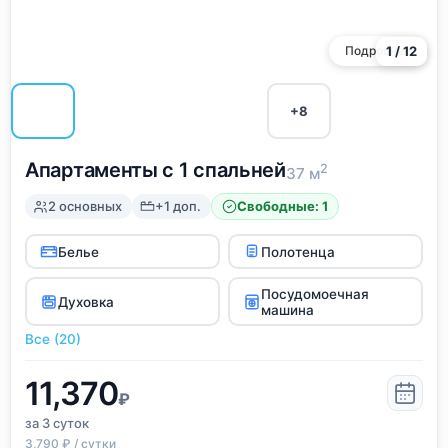
Подробнее
1 / 12
+8
Апартаменты с 1 спальней
2
37 м
2 основных
+1 доп.
Свободные: 1
Белье
Полотенца
Посудомоечная
Духовка
машина
Все (20)
11,370
₽
за 3
суток
3,790 ₽ / сутки