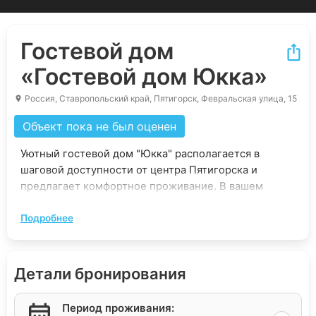
Гостевой дом
«Гостевой дом Юкка»
Россия, Ставропольский край, Пятигорск, Февральская улица, 15
Объект пока не был оценен
Уютный гостевой дом "Юкка" располагается в
шаговой доступности от центра Пятигорска и
предлагает комфортное проживание. В вашем
распоряжении будут две спальни, просторная
Подробнее
кухня-столовая и совмещённый санузел с душевой.
Насладитесь уединением в отдельном дворике.
Минимальная аренда составляет 2 ночи. Указанная
Детали бронирования
стоимость рассчитана на 4 гостей. При
необходимости можно арендовать дополнительное
5-е спальное место (раскладушка) за 500 рублей и
Период проживания: