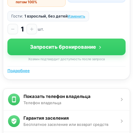
потом 100%
Здесь расположены кафе, уютные кофейни,
торговый центр с кинотеатром и детский парк.
Гости:
1 взрослый, без детей
Изменить
Наши правила:
1
Время заезда: с 14.00
шт.
Время выезда: до 12.00
Проживание с животными обсуждается заранее.
Запросить бронирование
В доме запрещено курение, включая кальяны.
Хозяин подтвердит доступность после запроса
Не допускается проведение шумных
мероприятий и праздников.
Подробнее
Проживание большего количества людей, чем
было согласовано, не допускается.
Показать телефон владельца
Телефон владельца
Гарантия заселения
Бесплатное заселение или возврат средств