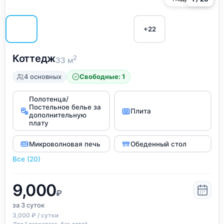
+22
Коттедж
2
33 м
4 основных
Свободные: 1
Полотенца/
Постельное белье за
Плита
дополнительную
плату
Микроволновая печь
Обеденный стол
Все (20)
9,000
₽
за 3
суток
3,000 ₽ / сутки
Для 1 взрослого, без детей