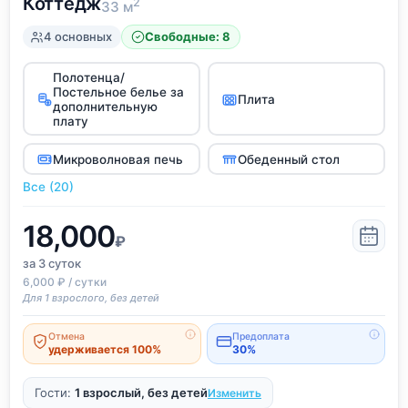
Коттедж
2
33 м
4 основных
Свободные: 8
Полотенца/
Постельное белье за
Плита
дополнительную
плату
Микроволновая печь
Обеденный стол
Все (20)
18,000
₽
за 3
суток
6,000 ₽ / сутки
Для 1 взрослого, без детей
Отмена
Предоплата
удерживается 100%
30%
Гости:
1 взрослый, без детей
Изменить