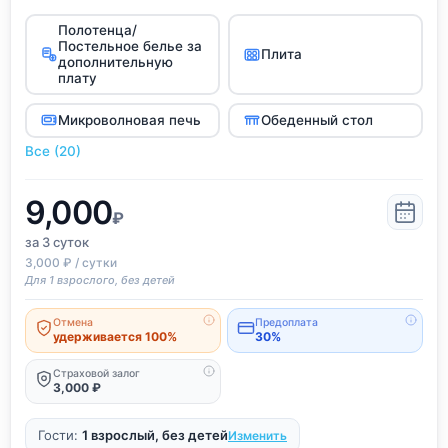
Полотенца/
Постельное белье за
Плита
дополнительную
плату
Микроволновая печь
Обеденный стол
Все (20)
9,000
₽
за 3
суток
3,000 ₽ / сутки
Для 1 взрослого, без детей
Отмена
Предоплата
удерживается 100%
30%
Страховой залог
3,000 ₽
Гости:
1 взрослый, без детей
Изменить