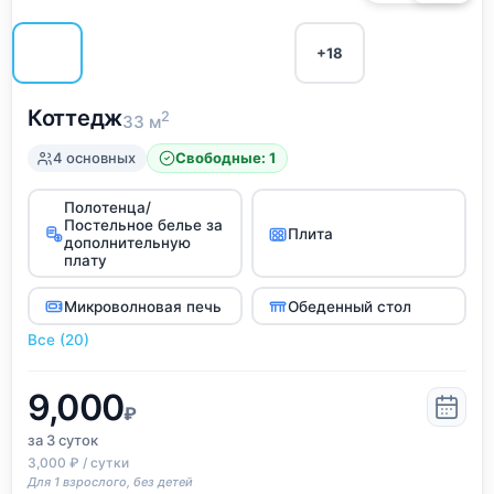
+18
Коттедж
2
33 м
4 основных
Свободные: 1
Полотенца/
Постельное белье за
Плита
дополнительную
плату
Микроволновая печь
Обеденный стол
Все (20)
9,000
₽
за 3
суток
3,000 ₽ / сутки
Для 1 взрослого, без детей