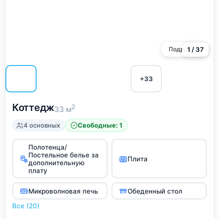
самостоятельно или заказать её у нас.
Мы всегда готовы приветствовать вас и сделать
ваше пребывание приятным и комфортным.
Подробнее
1 / 37
+33
Коттедж
2
33 м
4 основных
Свободные: 1
Полотенца/
Постельное белье за
Плита
дополнительную
плату
Микроволновая печь
Обеденный стол
Все (20)