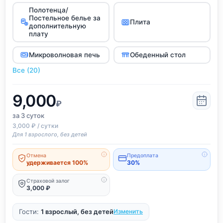
Полотенца/
Постельное белье за
Плита
дополнительную
плату
Микроволновая печь
Обеденный стол
Все (20)
9,000
₽
за 3
суток
3,000 ₽ / сутки
Для 1 взрослого, без детей
Отмена
Предоплата
удерживается 100%
30%
Страховой залог
3,000 ₽
Гости:
1 взрослый, без детей
Изменить