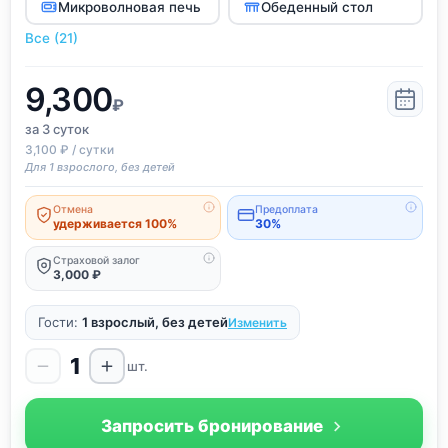
Микроволновая печь
Обеденный стол
Все (21)
9,300
₽
за 3
суток
3,100 ₽ / сутки
Для 1 взрослого, без детей
Отмена
Предоплата
удерживается 100%
30%
Страховой залог
3,000 ₽
Гости:
1 взрослый, без детей
Изменить
1
шт.
Запросить бронирование