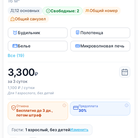
16 м
12 основных
Общий номер
Свободные: 2
Общий санузел
Будильник
Полотенца
Белье
Микроволновая печь
Все (19)
3,300
₽
за 3
суток
1,100 ₽ / сутки
Для 1 взрослого, без детей
Отмена
Предоплата
Бесплатно до 3 дн.,
30%
потом штраф
Гости:
1 взрослый, без детей
Изменить