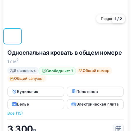
уровень удовлетворенности проживанием. Это
особенно важно для путешественников, которые
ценят личное пространство в общежитиях или
Подробнее
1 / 2
хостелах.
Односпальная кровать в общем номере
2
17 м
5 основных
Общий номер
Свободные: 1
Общий санузел
Будильник
Полотенца
Белье
Электрическая плита
Все (15)
3,300
₽