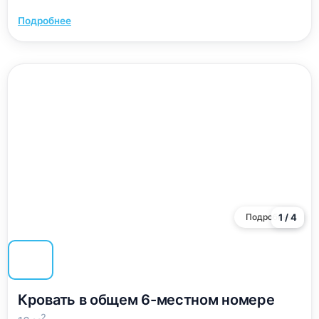
Каждому посетителю предоставляется:
Подробнее
Индивидуальный запирающийся бокс
— для
безопасного хранения личных вещей.
Отдельная розетка и светильник
— дают
возможность наслаждаться личным
пространством и комфортом во время отдыха.
Кроме того, на каждую кровать установлены
шторки
,
обеспечивающие приватность и создающие
уединённость от других постояльцев.
Таким образом, такой номер отлично подходит для
тех, кто ценит баланс между общением с новыми
Подробнее
1 / 4
людьми и личным пространством.
Кровать в общем 6-местном номере
2