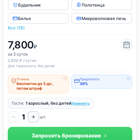
Будильник
Полотенца
Белье
Микроволновая печь
Все (18)
7,800
₽
за 3
суток
2,600 ₽ / сутки
Для 1 взрослого, без детей
Отмена
Предоплата
Бесплатно до 3 дн.,
30%
потом штраф
Гости:
1 взрослый, без детей
Изменить
1
шт.
Запросить бронирование