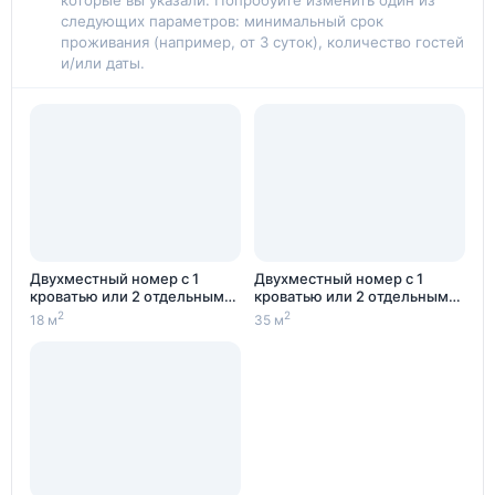
следующих параметров: минимальный срок
спортивными площадками и залом для фитнеса, а
проживания (например, от 3 суток), количество гостей
также круглогодичный аквапарк с бассейнами,
и/или даты.
горками, аттракционами как для взрослых, так и для
детей. Для маленьких гостей открыта детская
комната «Лоошка», есть свой маленький аквапарк,
сухой бассейн. Проводятся анимационные
мероприятия для детей и взрослых.
Двухместный номер с 1
Двухместный номер с 1
кроватью или 2 отдельными
кроватью или 2 отдельными
кроватями
кроватями
2
2
18 м
35 м