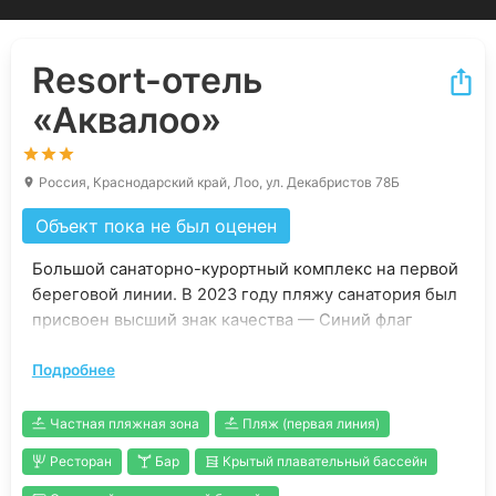
Resort-отель
«Аквалоо»
Россия, Краснодарский край, Лоо, ул. Декабристов 78Б
Объект пока не был оценен
Большой санаторно-курортный комплекс на первой
береговой линии. В 2023 году пляжу санатория был
присвоен высший знак качества — Синий флаг
(аналог Голубого флага по международной
Подробнее
классификации). Расстояние до железнодорожной
станции «Горный воздух» составляет 1 км, до
аэропорта Сочи — 53 км.
Частная пляжная зона
Пляж (первая линия)
Для размещения доступны 867 номеров категорий
Ресторан
Бар
Крытый плавательный бассейн
Стандарт и Комфорт улучшенный, в каждом из