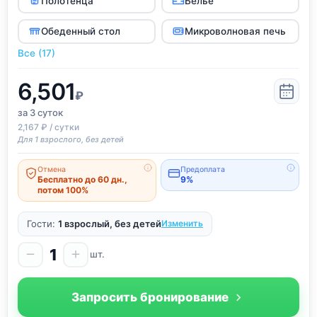
Полотенца
Белье
Обеденный стол
Микроволновая печь
Все (17)
6,501
₽
за 3
суток
2,167 ₽ / сутки
Для 1 взрослого, без детей
Отмена
Предоплата
Бесплатно до 60 дн.,
9%
потом 100%
Гости:
1 взрослый, без детей
Изменить
1
шт.
Запросить бронирование