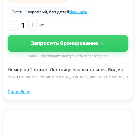
Гости:
1 взрослый, без детей
Изменить
1
шт.
Запросить бронирование
Хозяин подтвердит доступность после запроса
Номер на 2 этаже. Лестница основательная. Вид из
окна на море. Номер с конд, туалет, умыв в номере, а
души на территории. Душ теплый, отделка плиткой,
горячая вода круглосуточно.
Подробнее