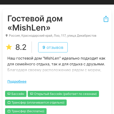
Гостевой дом
«MishLen»
Россия, Краснодарский край, Лоо, 117, улица Декабристов
8.2
9
отзывов
Наш гостевой дом "MishLen" идеально подходит как
для семейного отдыха, так и для отдыха с друзьями.
Благодаря своему расположению рядом с морем,
здесь можно насладиться не только прекрасным
Подробнее
видом, но и свежим морским воздухом. Кроме того,
наши гости могут воспользоваться множеством
услуг, которые мы предлагаем. Например, у нас
Бассейн
Открытый бассейн (работает по сезонам)
есть общая кухня, где вы можете готовить свои
Трансфер (оплачивается отдельно)
любимые блюда в любое время. Также во дворе
есть уютная беседка с видом на море, где вы
Трансфер (бесплатно)