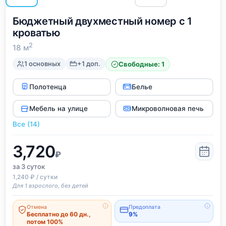
Бюджетный двухместный номер с 1
кроватью
2
18 м
1 основных
+1 доп.
Свободные: 1
Полотенца
Белье
Мебель на улице
Микроволновая печь
Все (14)
3,720
₽
за 3
суток
1,240 ₽ / сутки
Для 1 взрослого, без детей
Отмена
Предоплата
Бесплатно до 60 дн.,
9%
потом 100%