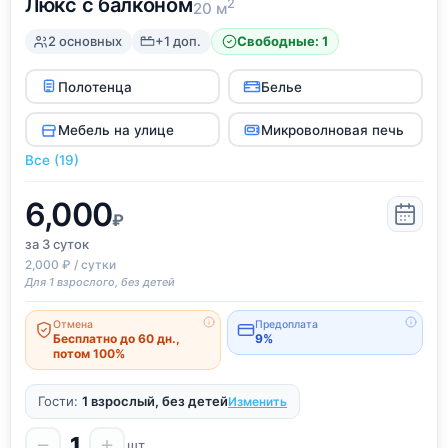
Люкс с балконом
2
20 м
2 основных
+1 доп.
Свободные: 1
Полотенца
Белье
Мебель на улице
Микроволновая печь
Все (19)
6,000
₽
за 3
суток
2,000 ₽ / сутки
Для 1 взрослого, без детей
Отмена
Предоплата
Бесплатно до 60 дн.,
9%
потом 100%
Гости:
1 взрослый, без детей
Изменить
1
шт.