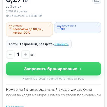
₽
за 3
суток
2,757 ₽ / сутки
Для 1 взрослого, без детей
Отмена
Предоплата
Бесплатно до 60 дн.,
9%
потом 100%
Гости:
1 взрослый, без детей
Изменить
1
шт.
Запросить бронирование
Хозяин подтвердит доступность после запроса
Номер на 1 этаже, отдельный вход с улицы. Окна
кухни выходят на море. Номер со своей полноценной
кухней и санузлом. одна спальня на 6 спальных мест,
отдельно комната-кухня и отдельно от номера свой
Подробнее