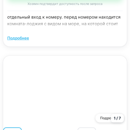
Хозяин подтвердит доступность после запроса
отдельный вход к номеру. перед номером находится
комната-лоджия с видом на море, на которой стоит
стол с креслами, мультиварка, микроволновка,
холодильник, мойка, посуда, электрочайник.
Подробнее
Подробнее
1 / 7