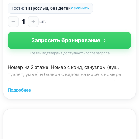
Гости:
1 взрослый, без детей
Изменить
1
шт.
Запросить бронирование
Хозяин подтвердит доступность после запроса
Номер на 2 этаже. Номер с конд, санузлом (душ,
туалет, умыв) и балкон с видом на море в номере.
Холодильник за дверью номера рассчитан на 2
номера. Есть общая кухня во дворе можете сами
Подробнее
готовить. Детский бассейн во воре.