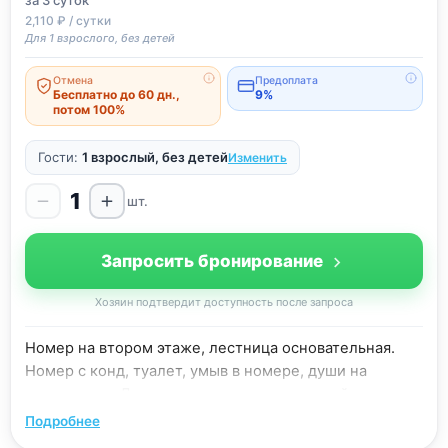
за 3
суток
2,110 ₽ / сутки
Для 1 взрослого, без детей
Отмена
Предоплата
Бесплатно до 60 дн.,
9%
потом 100%
Гости:
1 взрослый, без детей
Изменить
1
шт.
Запросить бронирование
Хозяин подтвердит доступность после запроса
Номер на втором этаже, лестница основательная.
Номер с конд, туалет, умыв в номере, души на
территории. Души теплые, отделка плиткой, горячая
вода круглосуточно.
Подробнее