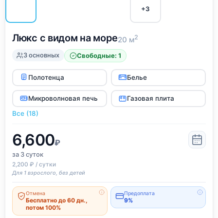
+3
Люкс с видом на море
2
20 м
3 основных
Свободные: 1
Полотенца
Белье
Микроволновая печь
Газовая плита
Все (18)
6,600
₽
за 3
суток
2,200 ₽ / сутки
Для 1 взрослого, без детей
Отмена
Предоплата
Бесплатно до 60 дн.,
9%
потом 100%