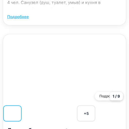
4 чел. Санузел (душ, туалет, умыв) и кухня в
коридоре общие на 3 номера. Все номера
закрываются на ключ.
Подробнее
Подробнее
1 / 9
+5