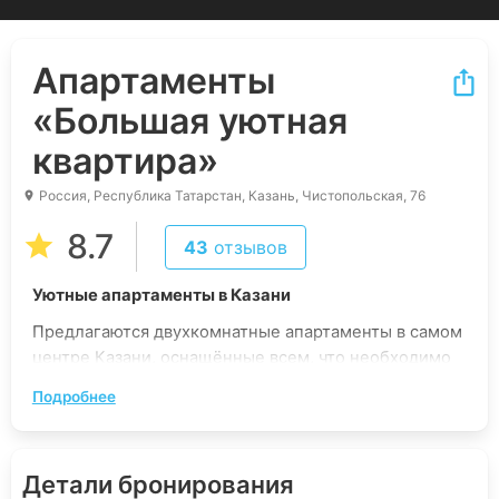
Апартаменты
«Большая уютная
квартира»
Россия, Республика Татарстан, Казань, Чистопольская, 76
8.7
43
отзывов
Уютные апартаменты в Казани
Предлагаются двухкомнатные апартаменты в самом
центре Казани, оснащённые всем, что необходимо
для удобного проживания. Это идеальный выбор
Подробнее
для семьи или небольшой компании до восьми
человек, заинтересованных в максимальном
комфорте, чтобы насладиться городом.
Детали бронирования
Апартаменты находятся в новом доме,