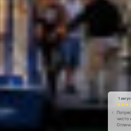
1 авгус
Потряс
чисто 
Отличн