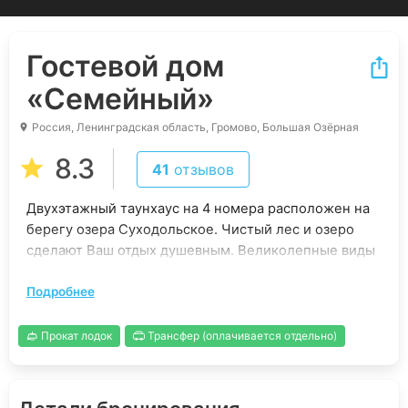
Гостевой дом
«Семейный»
Россия, Ленинградская область, Громово, Большая Озёрная
8.3
41
отзывов
Двухэтажный таунхаус на 4 номера расположен на
берегу озера Суходольское. Чистый лес и озеро
сделают Ваш отдых душевным. Великолепные виды
с террасы, выходящей на озеро, создают ощущение
Подробнее
сказки. Это прекрасное место для тех, кто хочет
насладиться спокойствием и красотой природы
вдали от городской суеты, но с комфортом.
Прокат лодок
Трансфер (оплачивается отдельно)
Предлагаем гостям уютные номера, оборудованные
всем необходимым для комфортного проживания,
включая туалетные принадлежности, постельное