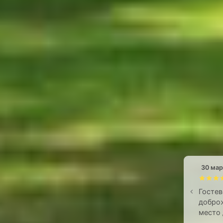
30 мар
Гостев
доброж
место 