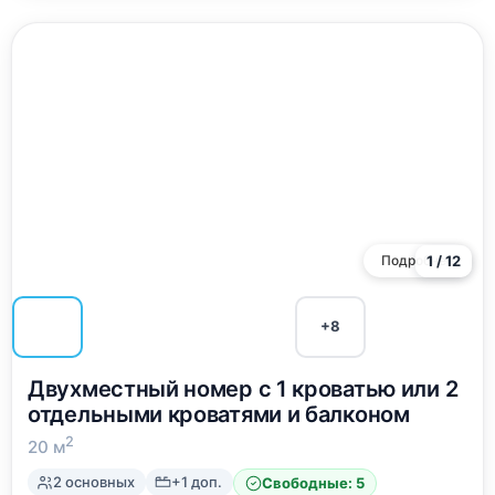
плоским экраном и кабельными каналами ,
холодильник , электрочайник , фен . Бесплатный wi-fi.
Кухня общая на 1-ом этаже : газовая плита,
микроволновая печь, необходимая посуда. Рядом
расположены: два крупных продовольственных
супермаркета «ПУД» и «Яблоко», продуктовый рынок
. На всех этажах есть гладильная доска и утюг.
Можно пользоваться стиральной машиной.
Подробнее
1 / 12
+8
Двухместный номер с 1 кроватью или 2
отдельными кроватями и балконом
2
20 м
2 основных
+1 доп.
Свободные: 5