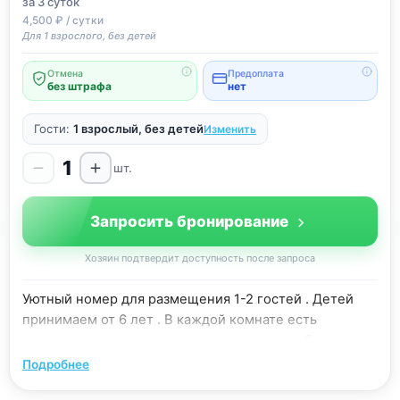
за 3
суток
4,500 ₽ / сутки
Для 1 взрослого, без детей
Отмена
Предоплата
без штрафа
нет
Гости:
1 взрослый, без детей
Изменить
1
шт.
Запросить бронирование
Хозяин подтвердит доступность после запроса
Уютный номер для размещения 1-2 гостей . Детей
принимаем от 6 лет . В каждой комнате есть
двуспальная кровать с прикроватными тумбочками ,
шкаф , комод , стол , кресла , ванная комната с душем
Подробнее
, балкон . Техника : кондиционер, телевизор с