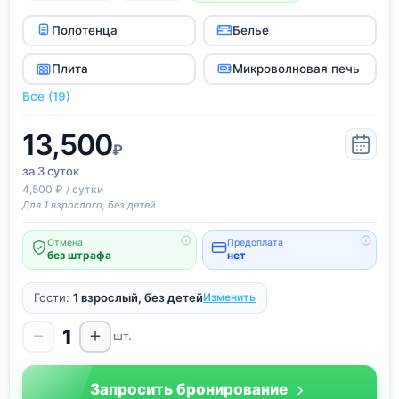
Полотенца
Белье
Плита
Микроволновая печь
Все (19)
13,500
₽
за 3
суток
4,500 ₽ / сутки
Для 1 взрослого, без детей
Отмена
Предоплата
без штрафа
нет
Гости:
1 взрослый, без детей
Изменить
1
шт.
Запросить бронирование