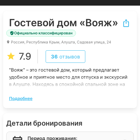
Гостевой дом
«Вояж»
Официально классифицирован
Россия, Республика Крым, Алушта, Садовая улица, 24
7.9
36
отзывов
"Вояж" – это гостевой дом, который предлагает
удобное и приятное место для отпуска и экскурсий
в Алуште. Находясь в спокойной спальной зоне на
равнине курортного города, этот отель,
Подробнее
построенный в 2014 году, обеспечивает уютное
проживание и доступность различных удобств. В
окрестностях расположены такие объекты, как
гипермаркеты "ПУД" и "Яблоко", автостанция,
Детали бронирования
рынок, аптеки, медицинское учреждение,
финансовая организация, а также остановки
Период проживания: