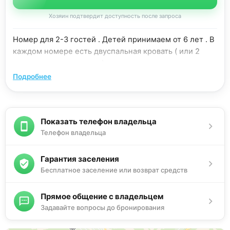
Хозяин подтвердит доступность после запроса
Номер для 2-3 гостей . Детей принимаем от 6 лет . В
каждом номере есть двуспальная кровать ( или 2
односпальные кровати ) и раскладное кресло-
кровать , шкаф , комод , стол , кресла , ванная
Подробнее
комната с душем, балкон . Техника : кондиционер,
телевизор с плоским экраном и кабельными
каналами, холодильник, электрочайник , фен .
Показать телефон владельца
Бесплатный wi-fi. Кухня общая на 1-ом этаже : газовая
Телефон владельца
плита, микроволновая печь, необходимая посуда.
Рядом расположены: два крупных
продовольственных супермаркета «ПУД» и
Гарантия заселения
«Яблоко», продуктовый рынок. На всех этажах есть
Бесплатное заселение или возврат средств
гладильная доска и утюг. Можно пользоваться
стиральной машиной.
Прямое общение с владельцем
Задавайте вопросы до бронирования