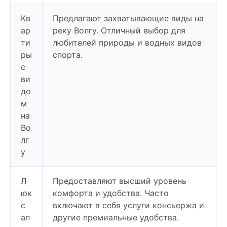
Кв
Предлагают захватывающие виды на
ар
реку Волгу. Отличный выбор для
ти
любителей природы и водных видов
ры
спорта.
с
ви
до
м
на
Во
лг
у
Л
Предоставляют высший уровень
юк
комфорта и удобства. Часто
с
включают в себя услуги консьержа и
ап
другие премиальные удобства.