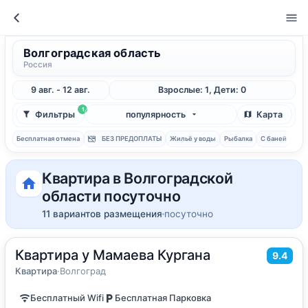
Волгоградская область
Россия
9 авг. - 12 авг.
Взрослые: 1, Дети: 0
1
Фильтры
популярность
Карта
Бесплатная отмена
БЕЗ ПРЕДОПЛАТЫ
Жильё у воды
Рыбалка
С баней
Квартира в Волгоградской
области посуточно
11 вариантов размещения
посуточно
Квартира у Мамаева Кургана
2
32
м
·
до 6 гостей
9.4
Квартира
Квартира
·
Волгоград
Бесплатный Wifi
Бесплатная Парковка