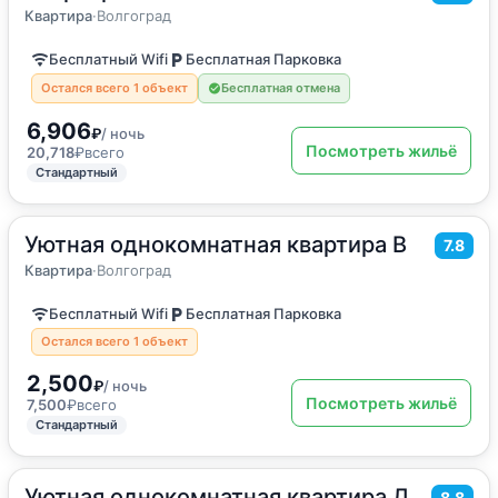
Квартира
Квартира
·
Волгоград
Бесплатный Wifi
Бесплатная Парковка
Остался всего 1 объект
Бесплатная отмена
6,906
₽
/ ночь
Посмотреть жильё
20,718
₽
всего
Стандартный
Уютная однокомнатная квартира В
2
36
м
·
4 гостя
7.8
Квартира
Квартира
·
Волгоград
Бесплатный Wifi
Бесплатная Парковка
Остался всего 1 объект
2,500
₽
/ ночь
Посмотреть жильё
7,500
₽
всего
Стандартный
Уютная однокомнатная квартира Д
2
36
м
·
3 гостя
8.8