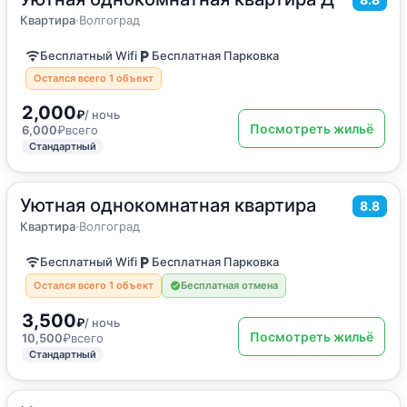
Квартира
Квартира
·
Волгоград
Бесплатный Wifi
Бесплатная Парковка
Остался всего 1 объект
2,000
₽
/ ночь
Посмотреть жильё
6,000
₽
всего
Стандартный
Уютная однокомнатная квартира
2
31
м
·
4 гостя
8.8
Квартира
Квартира
·
Волгоград
Бесплатный Wifi
Бесплатная Парковка
Остался всего 1 объект
Бесплатная отмена
3,500
₽
/ ночь
Посмотреть жильё
10,500
₽
всего
Стандартный