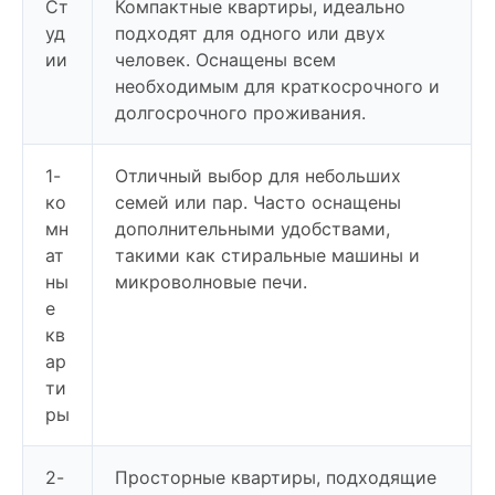
Ст
Компактные квартиры, идеально
уд
подходят для одного или двух
ии
человек. Оснащены всем
необходимым для краткосрочного и
долгосрочного проживания.
1-
Отличный выбор для небольших
ко
семей или пар. Часто оснащены
мн
дополнительными удобствами,
ат
такими как стиральные машины и
ны
микроволновые печи.
е
кв
ар
ти
ры
2-
Просторные квартиры, подходящие