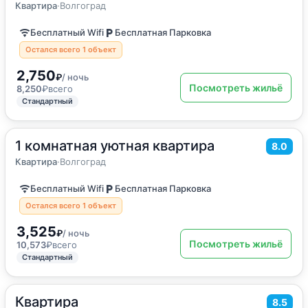
Квартира
Квартира
·
Волгоград
Бесплатный Wifi
Бесплатная Парковка
Остался всего 1 объект
2,750
₽
/ ночь
Посмотреть жильё
8,250
₽
всего
Стандартный
1 комнатная уютная квартира
2
35
м
·
4 гостя
8.0
Квартира
Квартира
·
Волгоград
Бесплатный Wifi
Бесплатная Парковка
Остался всего 1 объект
3,525
₽
/ ночь
Посмотреть жильё
10,573
₽
всего
Стандартный
Квартира
2
41
м
·
4 гостя
8.5