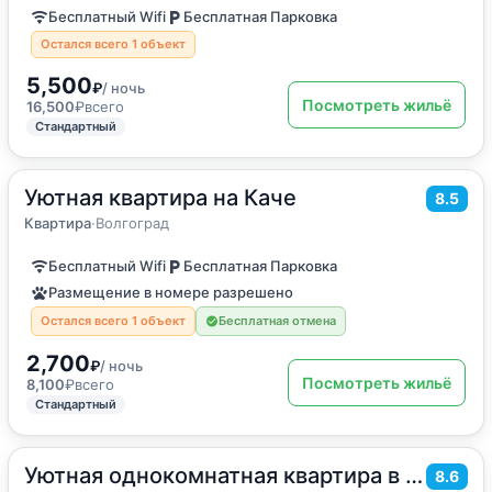
Бесплатный Wifi
Бесплатная Парковка
Остался всего 1 объект
5,500
₽
/ ночь
Посмотреть жильё
16,500
₽
всего
Стандартный
Уютная квартира на Каче
2
50
м
·
4 гостя
8.5
Квартира
Квартира
·
Волгоград
Бесплатный Wifi
Бесплатная Парковка
Размещение в номере разрешено
Остался всего 1 объект
Бесплатная отмена
2,700
₽
/ ночь
Посмотреть жильё
8,100
₽
всего
Стандартный
Уютная однокомнатная квартира в 15 минутах до центра
2
40
м
·
4 гостя
8.6