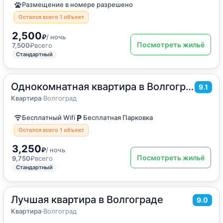
Размещение в номере разрешено
Остался всего 1 объект
2,500
₽
/ ночь
Посмотреть жильё
7,500
₽
всего
Стандартный
Однокомнатная квартира в Волгограде
2
42
м
·
4 гостя
9.1
Квартира
Квартира
·
Волгоград
Бесплатный Wifi
Бесплатная Парковка
Остался всего 1 объект
3,250
₽
/ ночь
Посмотреть жильё
9,750
₽
всего
Стандартный
Лучшая квартира в Волгограде
2
50
м
·
4 гостя
9.0
Квартира
Квартира
·
Волгоград