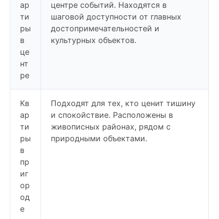
ар
центре событий. Находятся в
ти
шаговой доступности от главных
ры
достопримечательностей и
в
культурных объектов.
це
нт
ре
Кв
Подходят для тех, кто ценит тишину
ар
и спокойствие. Расположены в
ти
живописных районах, рядом с
ры
природными объектами.
в
пр
иг
ор
од
е