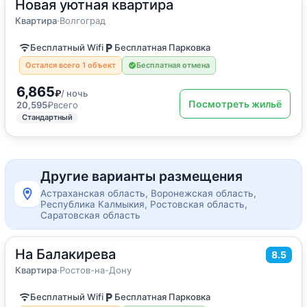
Новая уютная квартира
2
40
м
·
до 6 гостей
Квартира
Квартира
·
Волгоград
Бесплатный Wifi
Бесплатная Парковка
Остался всего 1 объект
Бесплатная отмена
6,865
₽
/ ночь
Посмотреть жильё
20,595
₽
всего
Стандартный
Другие варианты размещения
Астраханская область, Воронежская область,
Республика Калмыкия, Ростовская область,
Саратовская область
На Балакирева
2
55
м
·
до 5 гостей
8.5
Квартира
Квартира
·
Ростов-на-Дону
Бесплатный Wifi
Бесплатная Парковка