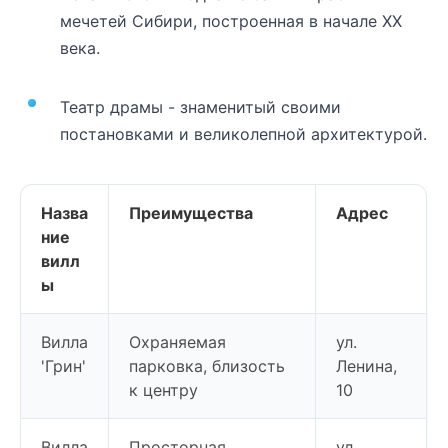
мечетей Сибири, построенная в начале XX
века.
Театр драмы - знаменитый своими
постановками и великолепной архитектурой.
Назва
Преимущества
Адрес
ние
вилл
ы
Вилла
Охраняемая
ул.
'Грин'
парковка, близость
Ленина,
к центру
10
Вилла
Просторная
ул.