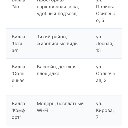
'Уют'
парковочная зона,
Полины
удобный подъезд
Осипенк
о, 5
Вилла
Тихий район,
ул.
'Лесн
живописные виды
Лесная,
ая'
15
Вилла
Бассейн, детская
ул.
'Солн
площадка
Солнечн
ечная
ая, 3
'
Вилла
Модерн, бесплатный
ул.
'Комф
Wi-Fi
Кирова,
орт'
7