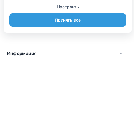
Настроить
Принять все
Информация
Будьте вместе
Русский
Стать участником
Вы являетесь владельцем? А может организовывайте
туры или делаете, что-то интересное? Мы сможем
помочь вам в этом. Присоединяйтесь.