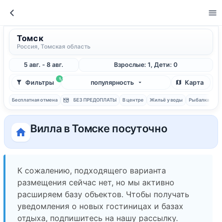
Томск
Россия, Томская область
5 авг. - 8 авг.
Взрослые: 1, Дети: 0
1
Фильтры
популярность
Карта
Бесплатная отмена
БЕЗ ПРЕДОПЛАТЫ
В центре
Жильё у воды
Рыбалка
С 
Вилла в Томске посуточно
К сожалению, подходящего варианта
размещения сейчас нет, но мы активно
расширяем базу объектов. Чтобы получать
уведомления о новых гостиницах и базах
отдыха, подпишитесь на нашу рассылку.