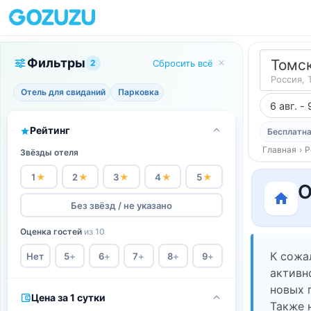
Фильтры
Томс
2
Сбросить всё
Россия, 
Отель для свиданий
Парковка
6 авг. - 
Рейтинг
Бесплатна
Главная
›
Р
Звёзды отеля
1
★
2
★
3
★
4
★
5
★
О
Без звёзд / не указано
Оценка гостей
из 10
К сожа
Нет
5
+
6
+
7
+
8
+
9
+
активн
новых 
Цена за 1 сутки
Также 