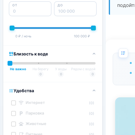
подойт
ОТ
ДО
0 ₽ / ночь
100 000 ₽
Близость к воде
Не важно
На берегу
У воды
Рядом с водой
0
0
0
Удобства
Интернет
(0)
Парковка
(0)
Животные
(0)
Питание
(0)