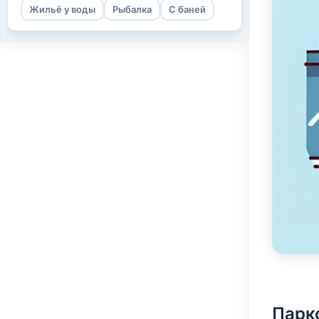
Жильё у воды
Рыбалка
С баней
Парк