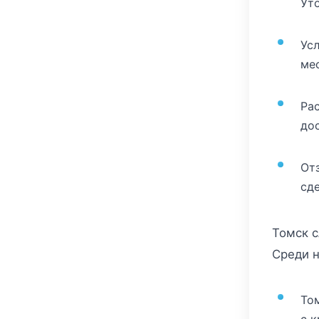
Ут
Усл
ме
Ра
до
От
сд
Томск с
Среди н
То
с 