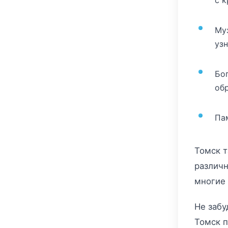
Му
узн
Бо
об
Па
Томск т
различн
многие 
Не забу
Томск п