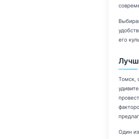
совреме
Выбирая
удобств
его кул
Лучш
Томск, 
удивите
провест
факторо
предлаг
Один из