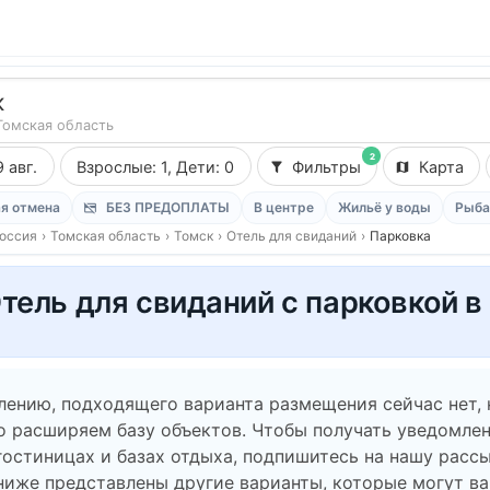
к
Томская область
2
9 авг.
Взрослые: 1, Дети: 0
Фильтры
Карта
я отмена
БЕЗ ПРЕДОПЛАТЫ
В центре
Жильё у воды
Рыба
оссия
›
Томская область
›
Томск
›
Отель для свиданий
›
Парковка
тель для свиданий с парковкой в
лению, подходящего варианта размещения сейчас нет,
о расширяем базу объектов. Чтобы получать уведомлен
гостиницах и базах отдыха, подпишитесь на нашу рассы
ниже представлены другие варианты, которые могут в