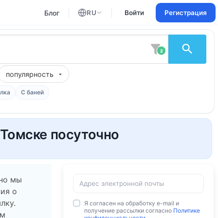
Блог
RU
Войти
Регистрация
Английский
Русский
2
популярность
лка
С баней
 Томске посуточно
 но мы
ия о
лку.
Я согласен на обработку e-mail и
получение рассылки согласно
Политике
ам
конфиденциальности