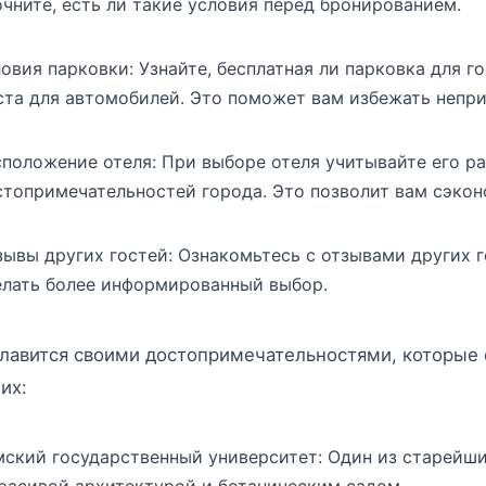
очните, есть ли такие условия перед бронированием.
овия парковки: Узнайте, бесплатная ли парковка для г
ста для автомобилей. Это поможет вам избежать непр
сположение отеля: При выборе отеля учитывайте его 
стопримечательностей города. Это позволит вам сэкон
зывы других гостей: Ознакомьтесь с отзывами других г
елать более информированный выбор.
лавится своими достопримечательностями, которые с
их:
мский государственный университет: Один из старейших
красивой архитектурой и ботаническим садом.