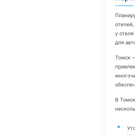
Планиру
отелей,
у отеля
для авт
Томск —
привле
многочи
обеспеч
В Томск
несколь
Ут