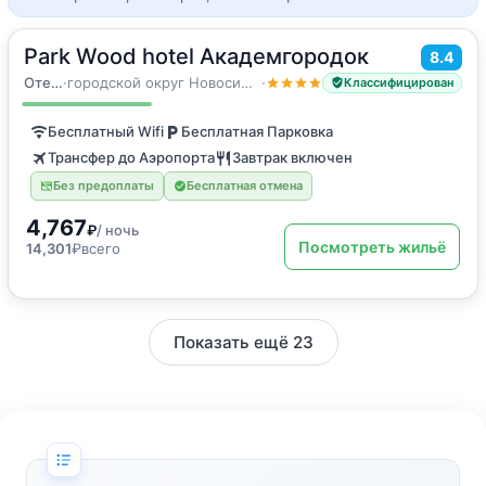
Park Wood hotel Академгородок
2
8.4
20
м
·
1 гость
Одноместный номер
Отель
·
городской округ Новосибирск
·
Классифицирован
Бесплатный Wifi
Бесплатная Парковка
Трансфер до Аэропорта
Завтрак включен
Без предоплаты
Бесплатная отмена
4,767
₽
/ ночь
Посмотреть жильё
14,301
₽
всего
Показать ещё 23