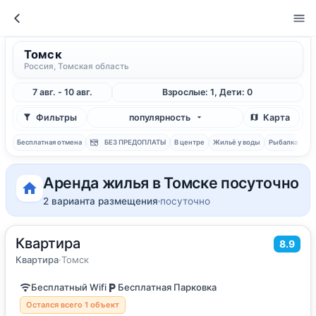
Томск
Россия, Томская область
7 авг. - 10 авг.
Взрослые: 1, Дети: 0
Фильтры
популярность
Карта
Бесплатная отмена
БЕЗ ПРЕДОПЛАТЫ
В центре
Жильё у воды
Рыбалка
С 
Аренда жилья в Томске посуточно
2 варианта размещения
посуточно
Квартира
2
65
м
·
до 5 гостей
8.9
Квартира
Квартира
·
Томск
Бесплатный Wifi
Бесплатная Парковка
Остался всего 1 объект