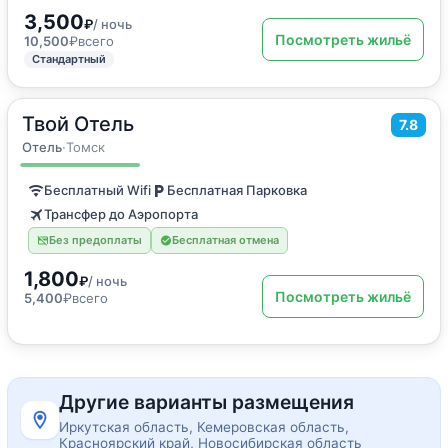
3,500
₽
/ ночь
Посмотреть жильё
10,500
₽
всего
Стандартный
Твой Отель
2
15
м
·
2 гостя
7.8
Двухместный номер с 1 кроватью
Отель
·
Томск
Бесплатный Wifi
Бесплатная Парковка
Трансфер до Аэропорта
Без предоплаты
Бесплатная отмена
1,800
₽
/ ночь
Посмотреть жильё
5,400
₽
всего
Другие варианты размещения
Иркутская область, Кемеровская область,
Красноярский край, Новосибирская область