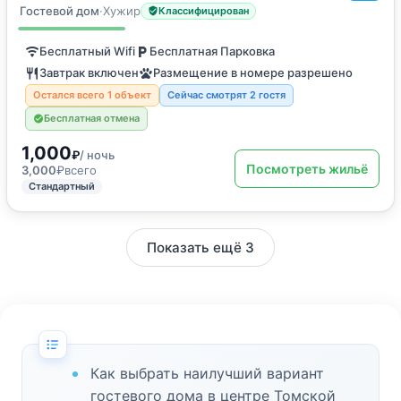
Кровать в общем номере
Гостевой дом
·
Хужир
Классифицирован
Бесплатный Wifi
Бесплатная Парковка
Завтрак включен
Размещение в номере разрешено
Остался всего 1 объект
Сейчас смотрят 2 гостя
Бесплатная отмена
1,000
₽
/ ночь
Посмотреть жильё
3,000
₽
всего
Стандартный
Показать ещё 3
Как выбрать наилучший вариант
гостевого дома в центре Томской