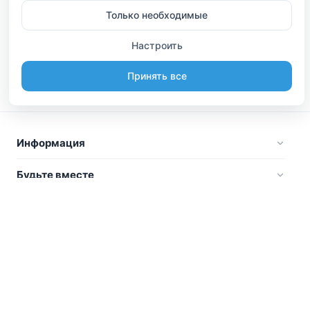
Только необходимые
Настроить
Принять все
Информация
Будьте вместе
Русский
Стать участником
Вы являетесь владельцем? А может организовывайте
туры или делаете, что-то интересное? Мы сможем