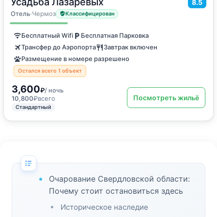
Усадьба Лазаревых
2
8.5
9
м
·
2 гостя
Двухместный номер с 1 кроватью
Отель
·
Чермоз
Классифицирован
Бесплатный Wifi
Бесплатная Парковка
Трансфер до Аэропорта
Завтрак включен
Размещение в номере разрешено
Остался всего 1 объект
3,600
₽
/ ночь
Посмотреть жильё
10,800
₽
всего
Стандартный
Очарование Свердловской области:
Почему стоит остановиться здесь
Историческое наследие