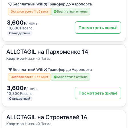
Бесплатный Wifi
Трансфер до Аэропорта
Остался всего 1 объект
Бесплатная отмена
3,600
₽
/ ночь
Посмотреть жильё
10,800
₽
всего
Стандартный
ALLOTAGIL на Пархоменко 14
2
45
м
·
до 7 гостей
Квартира
Квартира
·
Нижний Тагил
Бесплатный Wifi
Трансфер до Аэропорта
Остался всего 1 объект
Бесплатная отмена
3,600
₽
/ ночь
Посмотреть жильё
10,800
₽
всего
Стандартный
ALLOTAGIL на Строителей 1А
2
43
м
·
до 6 гостей
Квартира
Квартира
·
Нижний Тагил