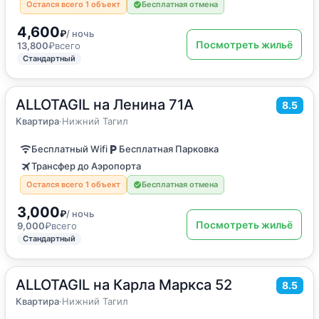
Остался всего 1 объект
Бесплатная отмена
4,600
₽
/ ночь
Посмотреть жильё
13,800
₽
всего
Стандартный
ALLOTAGIL на Ленина 71А
2
32
м
·
4 гостя
8.5
Квартира
Квартира
·
Нижний Тагил
Бесплатный Wifi
Бесплатная Парковка
Трансфер до Аэропорта
Остался всего 1 объект
Бесплатная отмена
3,000
₽
/ ночь
Посмотреть жильё
9,000
₽
всего
Стандартный
ALLOTAGIL на Карла Маркса 52
2
37
м
·
4 гостя
8.5
Квартира
Квартира
·
Нижний Тагил