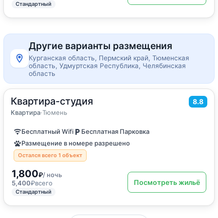
Стандартный
Другие варианты размещения
Курганская область, Пермский край, Тюменская
область, Удмуртская Республика, Челябинская
область
Квартира-студия
2
30
м
·
4 гостя
8.8
Квартира
Квартира
·
Тюмень
Бесплатный Wifi
Бесплатная Парковка
Размещение в номере разрешено
Остался всего 1 объект
1,800
₽
/ ночь
Посмотреть жильё
5,400
₽
всего
Стандартный