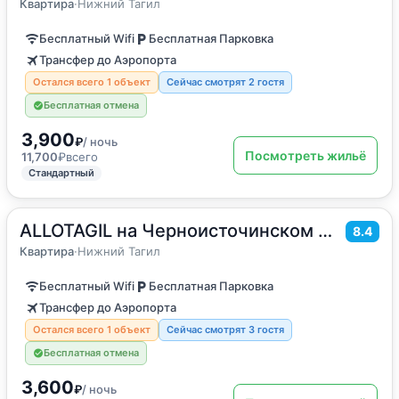
Квартира
·
Нижний Тагил
Бесплатный Wifi
Бесплатная Парковка
Трансфер до Аэропорта
Остался всего 1 объект
Сейчас смотрят 2 гостя
Бесплатная отмена
3,900
₽
/ ночь
Посмотреть жильё
11,700
₽
всего
Стандартный
ALLOTAGIL на Черноисточинском шоссе 42
2
50
м
·
до 6 гостей
8.4
Квартира
Квартира
·
Нижний Тагил
Бесплатный Wifi
Бесплатная Парковка
Трансфер до Аэропорта
Остался всего 1 объект
Сейчас смотрят 3 гостя
Бесплатная отмена
3,600
₽
/ ночь