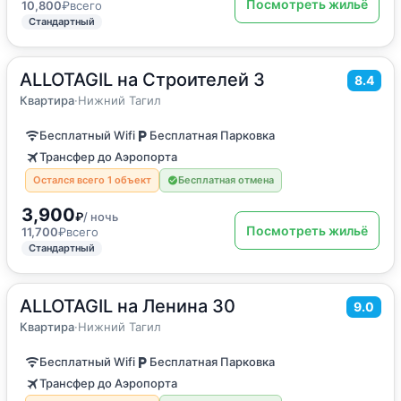
Посмотреть жильё
10,800
₽
всего
Стандартный
ALLOTAGIL на Строителей 3
2
45
м
·
до 7 гостей
8.4
Квартира
Квартира
·
Нижний Тагил
Бесплатный Wifi
Бесплатная Парковка
Трансфер до Аэропорта
Остался всего 1 объект
Бесплатная отмена
3,900
₽
/ ночь
Посмотреть жильё
11,700
₽
всего
Стандартный
ALLOTAGIL на Ленина 30
2
60
м
·
до 7 гостей
9.0
Квартира
Квартира
·
Нижний Тагил
Бесплатный Wifi
Бесплатная Парковка
Трансфер до Аэропорта