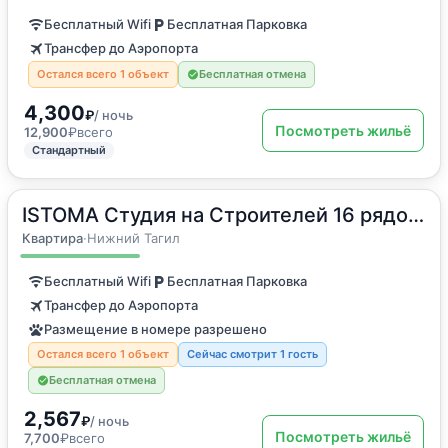
Бесплатный Wifi
Бесплатная Парковка
Трансфер до Аэропорта
Остался всего 1 объект
Бесплатная отмена
4,300
₽
/ ночь
Посмотреть жильё
12,900
₽
всего
Стандартный
ISTOMA Студия на Строителей 16 рядом с вокзалом
2
30
м
·
1 гость
Квартира
Квартира
·
Нижний Тагил
Бесплатный Wifi
Бесплатная Парковка
Трансфер до Аэропорта
Размещение в номере разрешено
Остался всего 1 объект
Сейчас смотрит 1 гость
Бесплатная отмена
2,567
₽
/ ночь
Посмотреть жильё
7,700
₽
всего