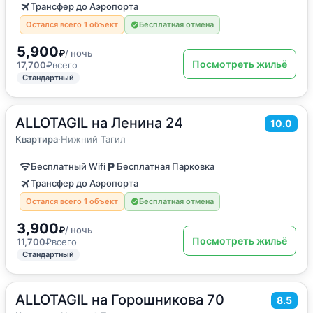
Трансфер до Аэропорта
Остался всего 1 объект
Бесплатная отмена
5,900
₽
/ ночь
Посмотреть жильё
17,700
₽
всего
Стандартный
ALLOTAGIL на Ленина 24
2
37
м
·
до 6 гостей
10.0
Квартира
Квартира
·
Нижний Тагил
Бесплатный Wifi
Бесплатная Парковка
Трансфер до Аэропорта
Остался всего 1 объект
Бесплатная отмена
3,900
₽
/ ночь
Посмотреть жильё
11,700
₽
всего
Стандартный
ALLOTAGIL на Горошникова 70
2
42
м
·
4 гостя
8.5
Квартира