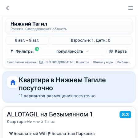
Нижний Тагил
Россия, Свердловская область
6 авг. - 9 авг.
Взрослые: 1, Дети: 0
1
Фильтры
популярность
Карта
Бесплатная отмена
БЕЗ ПРЕДОПЛАТЫ
В центре
Жильё у воды
Рыбалка
С 
Квартира в Нижнем Тагиле
посуточно
11 вариантов размещения
посуточно
ALLOTAGIL на Безымянном 1
2
80
м
·
до 8 гостей
8.3
Квартира
Квартира
·
Нижний Тагил
Бесплатный Wifi
Бесплатная Парковка