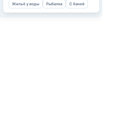
Жильё у воды
Рыбалка
С баней
Информаци
О нас
Как мы работ
Условия испо