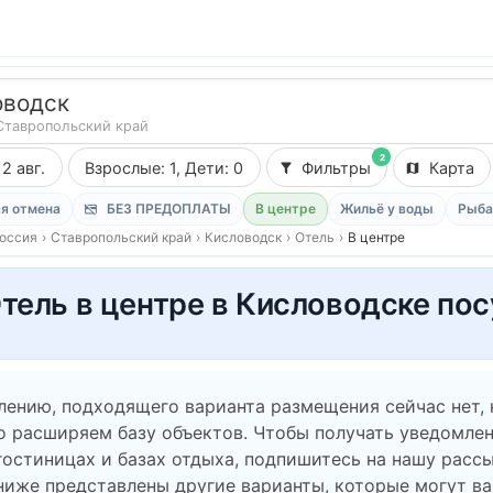
оводск
Ставропольский край
2
12 авг.
Взрослые: 1, Дети: 0
Фильтры
Карта
я отмена
БЕЗ ПРЕДОПЛАТЫ
В центре
Жильё у воды
Рыба
оссия
›
Ставропольский край
›
Кисловодск
›
Отель
›
В центре
тель в центре в Кисловодске по
лению, подходящего варианта размещения сейчас нет,
о расширяем базу объектов. Чтобы получать уведомлен
гостиницах и базах отдыха, подпишитесь на нашу рассы
ниже представлены другие варианты, которые могут в