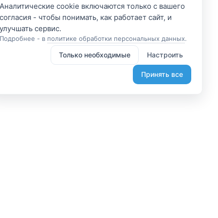
Аналитические cookie включаются только с вашего
согласия - чтобы понимать, как работает сайт, и
Подробнее - в
политике обработки персональных данных
.
Только необходимые
Настроить
Принять все
 участником
Подпишитесь и получите
доступ к эксклюзивным
яетесь владельцем? А
предложениям
организовывайте туры
Введите свой электронный
лаете, что-то интересное?
адрес, чтобы получить доступ к
жем помочь вам в этом.
скидкам только для подписчиков.
диняйтесь.