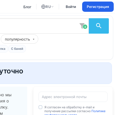
Блог
RU
Войти
Регистрация
Английский
Русский
2
популярность
лка
С баней
суточно
 но мы
ия о
лку.
Я согласен на обработку e-mail и
получение рассылки согласно
Политике
ам
конфиденциальности