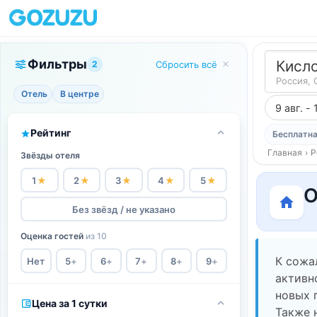
Фильтры
Кисл
2
Сбросить всё
Россия, 
Отель
В центре
9 авг. - 
Рейтинг
Бесплатна
Главная
›
Р
Звёзды отеля
1
★
2
★
3
★
4
★
5
★
О
Без звёзд / не указано
Оценка гостей
из 10
К сожа
Нет
5
+
6
+
7
+
8
+
9
+
активн
новых 
Цена за 1 сутки
Также 