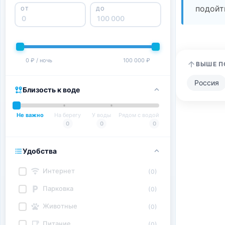
подойт
ОТ
ДО
0 ₽ / ночь
100 000 ₽
ВЫШЕ П
Россия
Близость к воде
Не важно
На берегу
У воды
Рядом с водой
0
0
0
Удобства
Интернет
(0)
Парковка
(0)
Животные
(0)
Питание
(0)