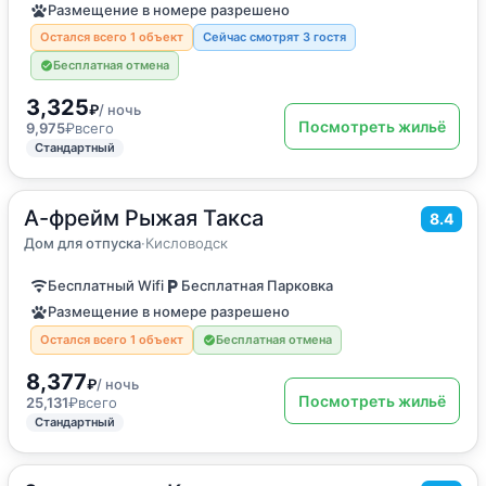
Размещение в номере разрешено
Остался всего 1 объект
Сейчас смотрят 3 гостя
Бесплатная отмена
3,325
₽
/ ночь
Посмотреть жильё
9,975
₽
всего
Стандартный
А-фрейм Рыжая Такса
2
60
м
·
до 5 гостей
8.4
Дом для отпуска
Дом для отпуска
·
Кисловодск
Бесплатный Wifi
Бесплатная Парковка
Размещение в номере разрешено
Остался всего 1 объект
Бесплатная отмена
8,377
₽
/ ночь
Посмотреть жильё
25,131
₽
всего
Стандартный