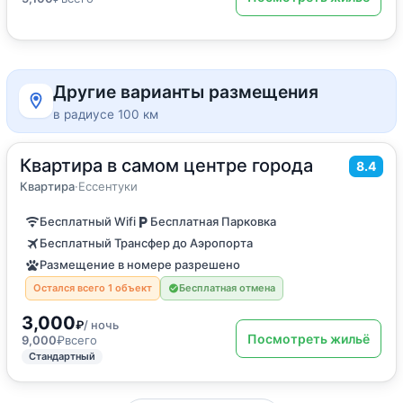
Другие варианты размещения
в радиусе 100 км
Квартира в самом центре города
2
45
м
·
до 5 гостей
8.4
Квартира
Квартира
·
Ессентуки
Бесплатный Wifi
Бесплатная Парковка
Бесплатный Трансфер до Аэропорта
Размещение в номере разрешено
Остался всего 1 объект
Бесплатная отмена
3,000
₽
/ ночь
Посмотреть жильё
9,000
₽
всего
Стандартный