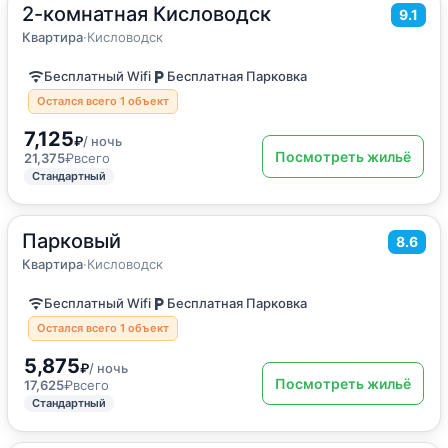
2-комнатная Кисловодск
2
47
м
·
до 6 гостей
9.1
Квартира
Квартира
·
Кисловодск
Бесплатный Wifi
Бесплатная Парковка
Остался всего 1 объект
7,125
₽
/ ночь
Посмотреть жильё
21,375
₽
всего
Стандартный
Парковый
2
50
м
·
до 5 гостей
8.6
Квартира
Квартира
·
Кисловодск
Бесплатный Wifi
Бесплатная Парковка
Остался всего 1 объект
5,875
₽
/ ночь
Посмотреть жильё
17,625
₽
всего
Стандартный