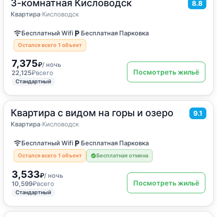
3-комнатная Кисловодск
2
54
м
·
до 6 гостей
8.8
Квартира
Квартира
·
Кисловодск
Бесплатный Wifi
Бесплатная Парковка
Остался всего 1 объект
7,375
₽
/ ночь
Посмотреть жильё
22,125
₽
всего
Стандартный
Квартира с видом на горы и озеро
2
34
м
·
4 гостя
9.1
Квартира
Квартира
·
Кисловодск
Бесплатный Wifi
Бесплатная Парковка
Остался всего 1 объект
Бесплатная отмена
3,533
₽
/ ночь
Посмотреть жильё
10,599
₽
всего
Стандартный