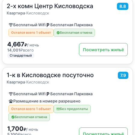
2-х комн Центр Кисловодска
2
52
м
·
4 гостя
8.8
Квартира
Квартира
·
Кисловодск
Бесплатный Wifi
Бесплатная Парковка
Остался всего 1 объект
Бесплатная отмена
4,667
₽
/ ночь
Посмотреть жильё
14,001
₽
всего
Стандартный
1-к в Кисловодске посуточно
2
35
м
·
до 5 гостей
7.9
Квартира
Квартира
·
Кисловодск
Бесплатный Wifi
Бесплатная Парковка
Размещение в номере разрешено
Остался всего 1 объект
Без предоплаты
Бесплатная отмена
1,700
₽
/ ночь
Посмотреть жильё
5,100
₽
всего