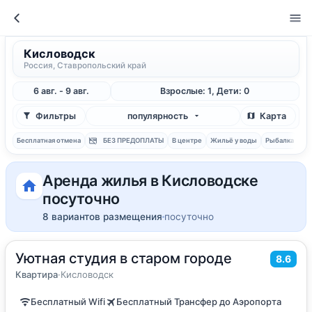
Кисловодск
Россия, Ставропольский край
6 авг. - 9 авг.
Взрослые: 1, Дети: 0
Фильтры
популярность
Карта
Бесплатная отмена
БЕЗ ПРЕДОПЛАТЫ
В центре
Жильё у воды
Рыбалка
С 
Аренда жилья в Кисловодске
посуточно
8 вариантов размещения
посуточно
Уютная студия в старом городе
2
16
м
·
1 гость
8.6
Квартира
Квартира
·
Кисловодск
Бесплатный Wifi
Бесплатный Трансфер до Аэропорта