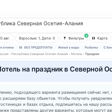
ублика Северная Осетия-Алания
2
10 авг.
Взрослые: 1, Дети: 0
Фильтры
Карта
я отмена
БЕЗ ПРЕДОПЛАТЫ
Жильё у воды
Рыбалка
С бан
оссия
›
Республика Северная Осетия-Алания
›
Мотель
›
Праздник
отель на праздник в Северной О
лению, подходящего варианта размещения сейчас нет,
о расширяем базу объектов. Чтобы получать уведомлен
гостиницах и базах отдыха, подпишитесь на нашу рассы
ниже представлены другие варианты, которые могут в