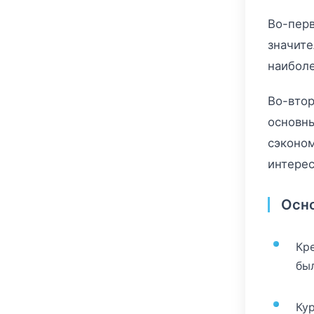
Во-перв
значите
наибол
Во-втор
основны
сэконом
интерес
Осно
Кр
был
Ку