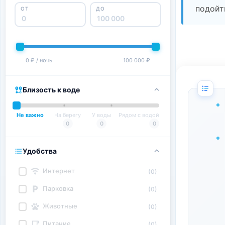
подойт
ОТ
ДО
0 ₽ / ночь
100 000 ₽
Близость к воде
Не важно
На берегу
У воды
Рядом с водой
0
0
0
Удобства
Интернет
(0)
Парковка
(0)
Животные
(0)
Питание
(0)