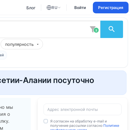
Блог
RU
Войти
Регистрация
Английский
Русский
2
популярность
ей
сетии-Алании посуточно
 но мы
ия о
лку.
Я согласен на обработку e-mail и
получение рассылки согласно
Политике
ам
конфиденциальности