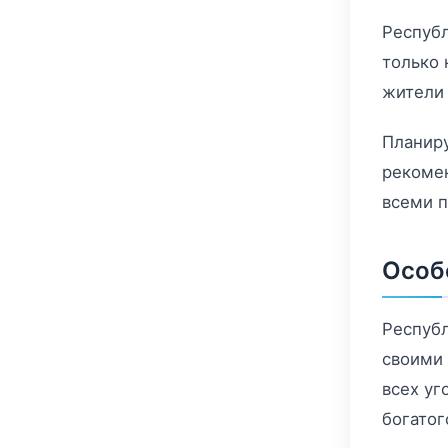
Республ
только 
жители 
Планиру
рекомен
всеми п
Особ
Республ
своими 
всех уг
богатог