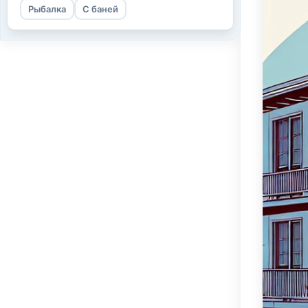
Рыбалка
С баней