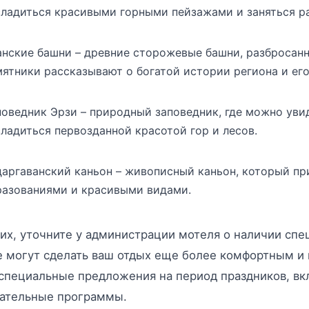
сладиться красивыми горными пейзажами и заняться р
анские башни – древние сторожевые башни, разбросанн
мятники рассказывают о богатой истории региона и ег
поведник Эрзи – природный заповедник, где можно уви
сладиться первозданной красотой гор и лесов.
даргаванский каньон – живописный каньон, который п
разованиями и красивыми видами.
их, уточните у администрации мотеля о наличии спе
е могут сделать ваш отдых еще более комфортным и
специальные предложения на период праздников, в
кательные программы.