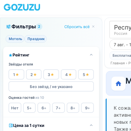
Фильтры
Респ
2
Сбросить всё
Россия
Мотель
Праздник
7 авг. - 
Рейтинг
Бесплатна
Главная
›
Р
Звёзды отеля
1
★
2
★
3
★
4
★
5
★
М
Без звёзд / не указано
Оценка гостей
из 10
К сожа
Нет
5
+
6
+
7
+
8
+
9
+
активн
новых 
Цена за 1 сутки
Также 