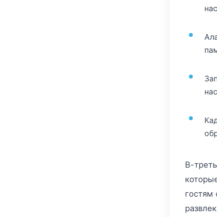
на
Ал
па
За
на
Ка
об
В-треть
которы
гостям 
развле