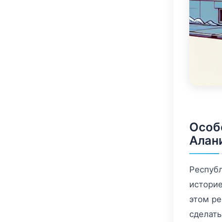
Особ
Алан
Республ
историе
этом ре
сделат