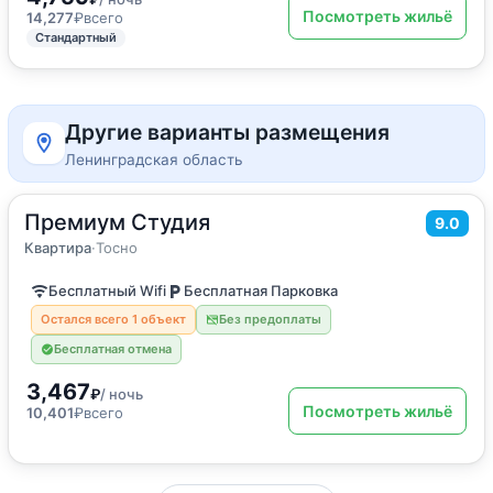
Посмотреть жильё
14,277
₽
всего
Стандартный
Другие варианты размещения
Ленинградская область
Премиум Студия
2
31
м
·
3 гостя
9.0
Квартира
Квартира
·
Тосно
Бесплатный Wifi
Бесплатная Парковка
Остался всего 1 объект
Без предоплаты
Бесплатная отмена
3,467
₽
/ ночь
Посмотреть жильё
10,401
₽
всего