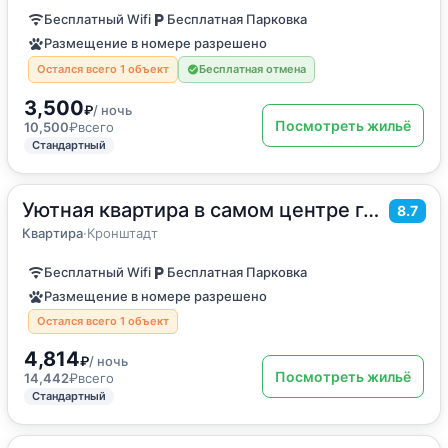
Бесплатный Wifi
Бесплатная Парковка
Размещение в номере разрешено
Остался всего 1 объект
Бесплатная отмена
3,500
₽
/ ночь
Посмотреть жильё
10,500
₽
всего
Стандартный
Уютная квартира в самом центре города
2
40
м
·
4 гостя
8.7
Квартира
Квартира
·
Кронштадт
Бесплатный Wifi
Бесплатная Парковка
Размещение в номере разрешено
Остался всего 1 объект
4,814
₽
/ ночь
Посмотреть жильё
14,442
₽
всего
Стандартный