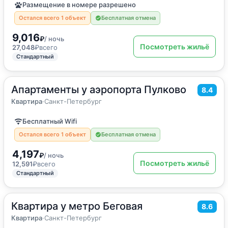
Размещение в номере разрешено
Остался всего 1 объект
Бесплатная отмена
9,016
₽
/ ночь
Посмотреть жильё
27,048
₽
всего
Стандартный
Апартаменты у аэропорта Пулково
2
40
м
·
до 5 гостей
8.4
Квартира
Квартира
·
Санкт-Петербург
Бесплатный Wifi
Остался всего 1 объект
Бесплатная отмена
4,197
₽
/ ночь
Посмотреть жильё
12,591
₽
всего
Стандартный
Квартира у метро Беговая
2
40
м
·
4 гостя
8.6
Квартира
Квартира
·
Санкт-Петербург