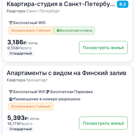
Квартира-студия в Санкт-Петербурге
2
14
м
·
2 гостя
8.2
Квартира
Квартира
·
Санкт-Петербург
Бесплатный Wifi
Остался всего 1 объект
Бесплатная отмена
3,186
₽
/ ночь
Посмотреть жильё
9,558
₽
всего
Стандартный
Апартаменты с видом на Финский залив
2
55
м
·
до 6 гостей
Квартира
Квартира
·
Кронштадт
Бесплатный Wifi
Бесплатная Парковка
Размещение в номере разрешено
Остался всего 1 объект
5,393
₽
/ ночь
Посмотреть жильё
16,179
₽
всего
Стандартный