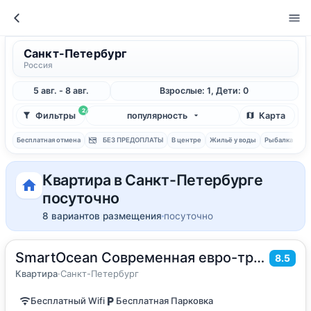
Санкт-Петербург
Россия
5 авг. - 8 авг.
Взрослые: 1, Дети: 0
2
Фильтры
популярность
Карта
Бесплатная отмена
БЕЗ ПРЕДОПЛАТЫ
В центре
Жильё у воды
Рыбалка
С 
Квартира в Санкт-Петербурге
посуточно
8 вариантов размещения
посуточно
SmartOcean Современная eвpo-трехкoмнaтная квартира на Яхтенной
2
52
м
·
до 6 гостей
8.5
Квартира
Квартира
·
Санкт-Петербург
Бесплатный Wifi
Бесплатная Парковка