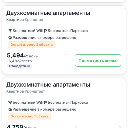
Двухкомнатные апартаменты
2
55
м
·
4 гостя
Квартира
Квартира
·
Кронштадт
Бесплатный Wifi
Бесплатная Парковка
Размещение в номере разрешено
Осталось всего 2 объекта
5,494
₽
/ ночь
Посмотреть жильё
16,482
₽
всего
Стандартный
Двухкомнатные апартаменты
2
55
м
·
4 гостя
Квартира
Квартира
·
Кронштадт
Бесплатный Wifi
Бесплатная Парковка
Размещение в номере разрешено
Остался всего 1 объект
4,759
₽
/ ночь