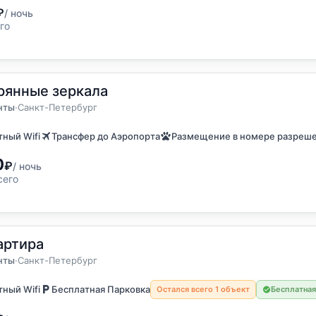
₽
/ ночь
го
рянные зеркала
остя
енты
нты
·
Санкт-Петербург
ный Wifi
Трансфер до Аэропорта
Размещение в номере разреш
0
₽
/ ночь
сего
артира
остя
енты
нты
·
Санкт-Петербург
ный Wifi
Бесплатная Парковка
Остался всего 1 объект
Бесплатная