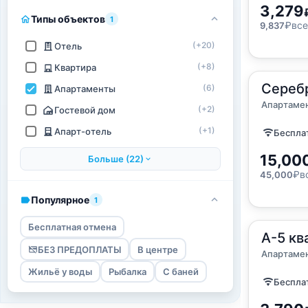
3,279
Типы объектов
1
₽
все
9,837
(+20)
Отель
(+8)
Квартира
2
Сереб
37
м
·
2 г
(6)
Апартаменты
Апартам
Апартаме
(+2)
Гостевой дом
(+1)
Апарт-отель
Бесплат
15,00
Больше (22)
₽
в
45,000
Популярное
1
Бесплатная отмена
2
А-5 кв
37
м
·
3 г
БЕЗ ПРЕДОПЛАТЫ
В центре
Апартам
Апартаме
Жильё у воды
Рыбалка
С баней
Бесплат