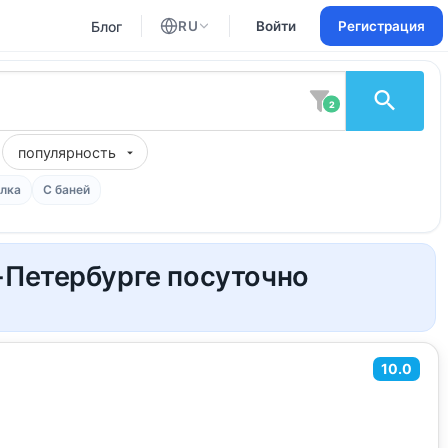
Блог
RU
Войти
Регистрация
Английский
Русский
2
популярность
лка
С баней
-Петербурге посуточно
10.0