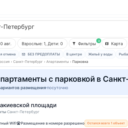
т-Петербург
2
10 авг.
Взрослые: 1, Дети: 0
Фильтры
Карта
я отмена
БЕЗ ПРЕДОПЛАТЫ
В центре
Жильё у воды
Рыба
оссия
›
Санкт-Петербург
›
Апартаменты
›
Парковка
партаменты с парковкой в Санкт
вариантов размещения
посуточно
аакиевской площади
 8 гостей
енты
нты
·
Санкт-Петербург
ный Wifi
Размещение в номере разрешено
Остался всего 1 объект