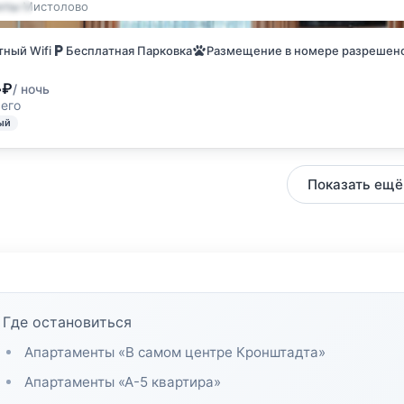
нты
·
Мистолово
енты
ный Wifi
Бесплатная Парковка
Размещение в номере разрешен
4
₽
/ ночь
сего
ый
Показать ещё
Где остановиться
Апартаменты «В самом центре Кронштадта»
Апартаменты «А-5 квартира»