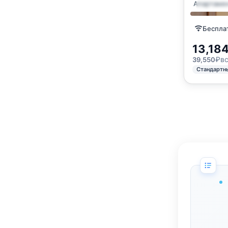
Апартаме
Апартам
Бесплат
13,18
₽
в
39,550
Стандартн