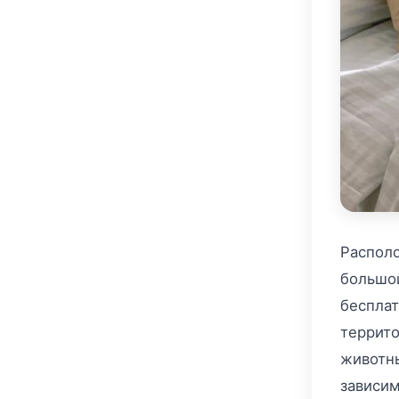
Располо
большой
бесплат
террит
животны
зависим