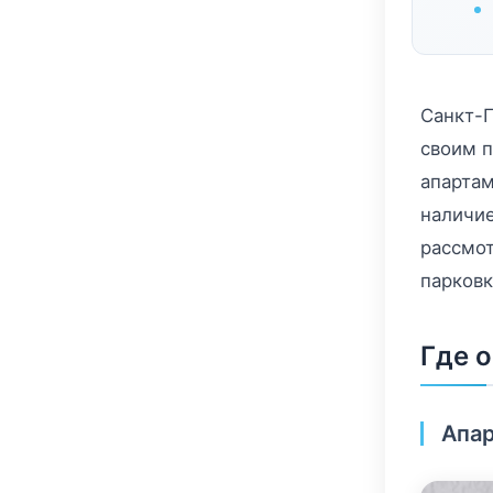
Санкт-П
своим 
апартам
наличие
рассмо
парковк
Где 
Апар