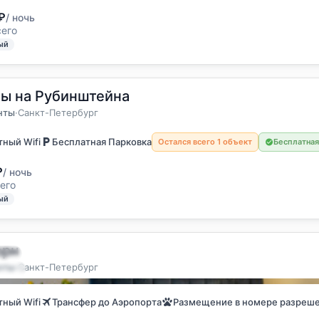
₽
/ ночь
сего
ый
ты на Рубинштейна
остя
енты
нты
·
Санкт-Петербург
ный Wifi
Бесплатная Парковка
Остался всего 1 объект
Бесплатная
₽
/ ночь
его
ый
орн
остя
нты
·
Санкт-Петербург
енты
ный Wifi
Трансфер до Аэропорта
Размещение в номере разреш