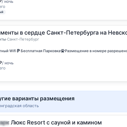
₽
/ ночь
его
ый
менты в сердце Санкт-Петербурга на Невск
6 гостей
енты
нты
·
Санкт-Петербург
ный Wifi
Бесплатная Парковка
Размещение в номере разрешен
₽
/ ночь
его
угие варианты размещения
инградская область
арк Люкс Resort с сауной и камином
остя