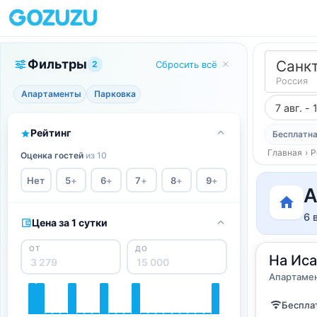
Фильтры
Санк
2
Сбросить всё
Россия
Апартаменты
Парковка
7 авг. - 
Рейтинг
Бесплатна
Главная
›
Р
Оценка гостей
из 10
Нет
5
+
6
+
7
+
8
+
9
+
А
6 
Цена за 1 сутки
ОТ
ДО
2
На Ис
100
м
·
до
Апартам
Апартаме
Бесплат