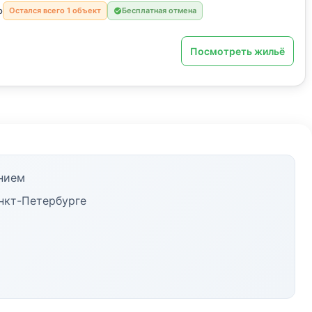
о
Остался всего 1 объект
Бесплатная отмена
Посмотреть жильё
нием
нкт-Петербурге