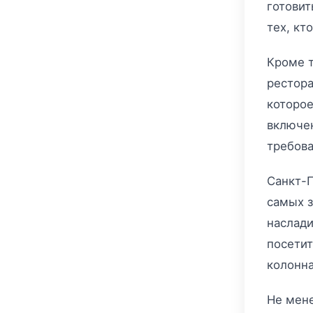
готовит
тех, кт
Кроме т
рестора
которое
включен
требова
Санкт-П
самых з
наслади
посетит
колонна
Не мене