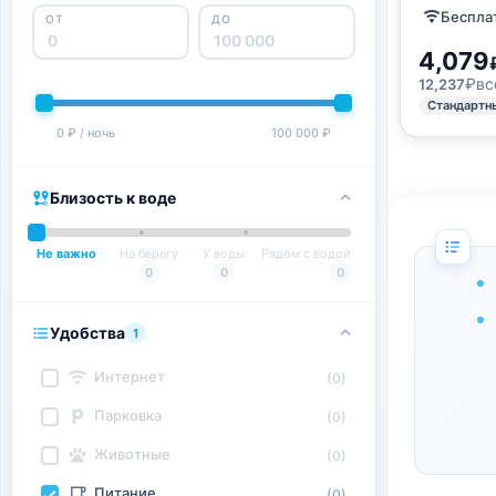
Бесплат
ОТ
ДО
4,079
₽
вс
12,237
Стандартн
0 ₽ / ночь
100 000 ₽
Близость к воде
Не важно
На берегу
У воды
Рядом с водой
0
0
0
Удобства
1
Интернет
(0)
Парковка
(0)
Животные
(0)
Питание
(0)