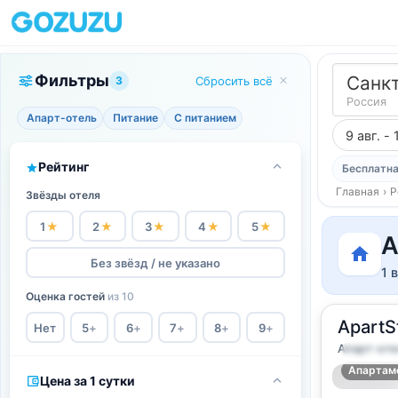
Фильтры
Санк
3
Сбросить всё
Россия
Апарт-отель
Питание
С питанием
9 авг. - 
Рейтинг
Бесплатна
Главная
›
Р
Звёзды отеля
1
★
2
★
3
★
4
★
5
★
А
Без звёзд / не указано
1 
Оценка гостей
из 10
ApartS
Нет
5
+
6
+
7
+
8
+
9
+
Апарт-оте
2
24
м
·
2 г
Апартам
Цена за 1 сутки