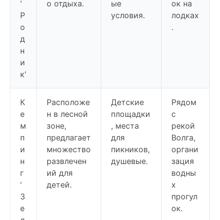
'
о отдыха.
ые
ок на
Р
условия.
лодках
о
.
д
н
и
к'
К
Расположе
Детские
Рядом
е
н в лесной
площадки
с
м
зоне,
, места
рекой
п
предлагает
для
Волга,
и
множество
пикников,
органи
н
развлечен
душевые.
зация
г
ий для
водны
'
детей.
х
З
прогул
е
ок.
л