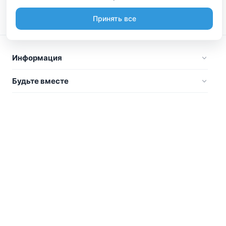
Принять все
Информация
Будьте вместе
Русский
Стать участником
Вы являетесь владельцем? А может организовывайте
туры или делаете, что-то интересное? Мы сможем
помочь вам в этом. Присоединяйтесь.
Стать участником