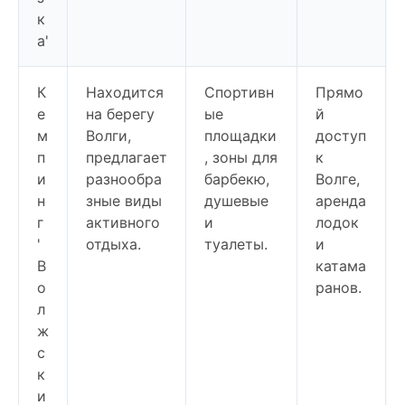
к
а'
К
Находится
Спортивн
Прямо
е
на берегу
ые
й
м
Волги,
площадки
доступ
п
предлагает
, зоны для
к
и
разнообра
барбекю,
Волге,
н
зные виды
душевые
аренда
г
активного
и
лодок
'
отдыха.
туалеты.
и
В
катама
о
ранов.
л
ж
с
к
и