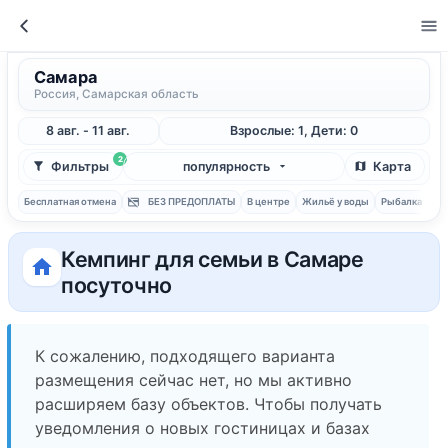
Самара
Россия, Самарская область
8 авг. - 11 авг.
Взрослые: 1, Дети: 0
2
Фильтры
популярность
Карта
Бесплатная отмена
БЕЗ ПРЕДОПЛАТЫ
В центре
Жильё у воды
Рыбалка
С 
Кемпинг для семьи в Самаре
посуточно
К сожалению, подходящего варианта
размещения сейчас нет, но мы активно
расширяем базу объектов. Чтобы получать
уведомления о новых гостиницах и базах