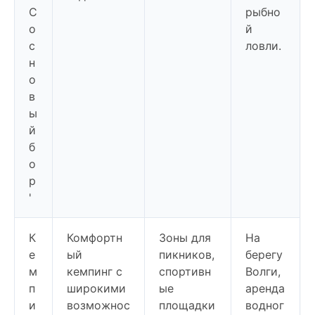
С
рыбно
о
й
с
ловли.
н
о
в
ы
й
б
о
р
'
К
Комфортн
Зоны для
На
е
ый
пикников,
берегу
м
кемпинг с
спортивн
Волги,
п
широкими
ые
аренда
и
возможнос
площадки
водног