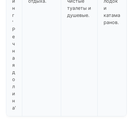
и
отдыха.
чистые
лодок
н
туалеты и
и
г
душевые.
катама
'
ранов.
Р
е
ч
н
а
я
д
о
л
и
н
а'