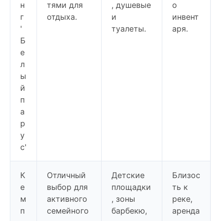
н
тями для
, душевые
о
г
отдыха.
и
инвент
'
туалеты.
аря.
Б
е
л
ы
й
п
а
р
у
с'
К
Отличный
Детские
Близос
е
выбор для
площадки
ть к
м
активного
, зоны
реке,
п
семейного
барбекю,
аренда