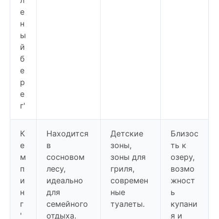
е
н
ы
й
б
е
р
е
г'
К
Находится
Детские
Близос
е
в
зоны,
ть к
м
сосновом
зоны для
озеру,
п
лесу,
гриля,
возмо
и
идеально
современ
жност
н
для
ные
ь
г
семейного
туалеты.
купани
'
отдыха.
я и