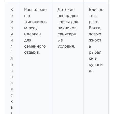
К
Расположе
Детские
Близос
е
н в
площадки
ть к
м
живописно
, зоны для
реке
п
м лесу,
пикников,
Волга,
и
идеален
санитарн
возмо
н
для
ые
жност
г
семейного
условия.
ь
'
отдыха.
рыбал
Л
ки и
е
купани
с
я.
н
а
я
с
к
а
з