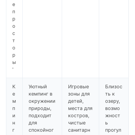
е
п
р
о
с
т
о
р
ы
'
К
Уютный
Игровые
Близос
е
кемпинг в
зоны для
ть к
м
окружении
детей,
озеру,
п
природы,
места для
возмо
и
подходит
костров,
жност
н
для
чистые
ь
г
спокойног
санитарн
прогул