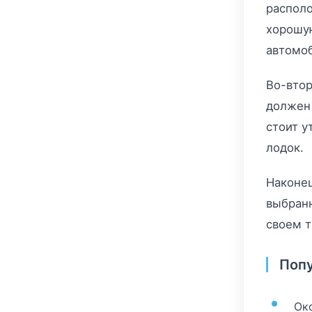
располо
хорошую
автомо
Во-втор
должен 
стоит у
лодок.
Наконец
выбранн
своем т
Попу
Ок