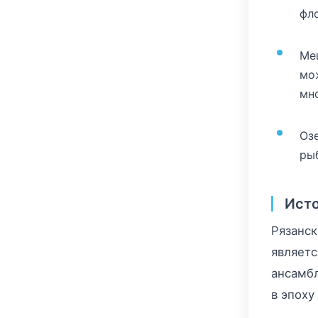
фл
Ме
мо
мн
Оз
ры
Исто
Рязанск
являетс
ансамбл
в эпоху