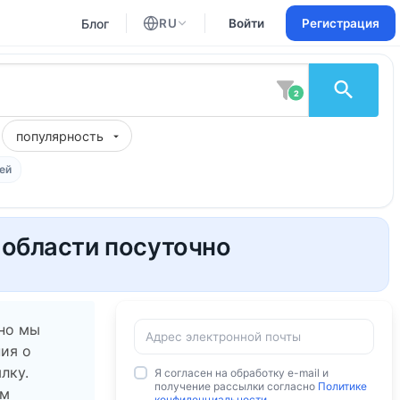
Блог
RU
Войти
Регистрация
Английский
Русский
2
популярность
ей
 области посуточно
 но мы
ия о
лку.
Я согласен на обработку e-mail и
получение рассылки согласно
Политике
ам
конфиденциальности