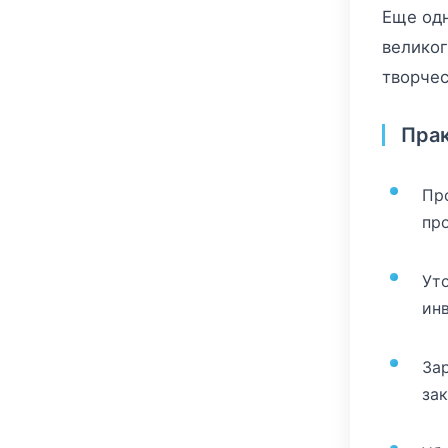
Еще одн
великог
творчес
Прак
Пр
пр
Ут
инв
За
зак