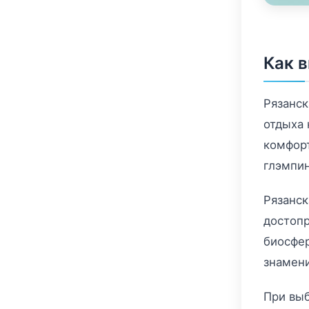
Как 
Рязанск
отдыха 
комфорт
глэмпин
Рязанск
достопр
биосфер
знамени
При выб