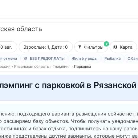
ская область
2
10 авг.
Взрослые: 1, Дети: 0
Фильтры
Карта
я отмена
БЕЗ ПРЕДОПЛАТЫ
Жильё у воды
Рыбалка
С бан
оссия
›
Рязанская область
›
Глэмпинг
›
Парковка
лэмпинг с парковкой в Рязанской
лению, подходящего варианта размещения сейчас нет,
о расширяем базу объектов. Чтобы получать уведомлен
гостиницах и базах отдыха, подпишитесь на нашу рассы
ниже представлены другие варианты, которые могут в