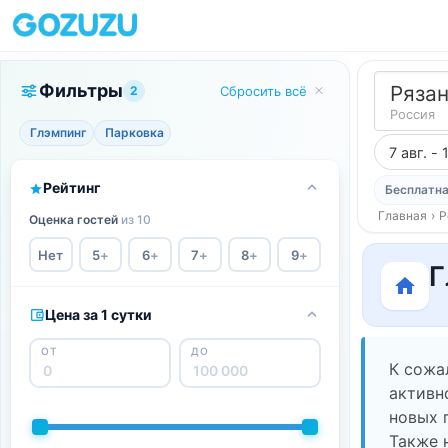
Фильтры
Рязан
2
Сбросить всё
Россия
Глэмпинг
Парковка
7 авг. - 
Рейтинг
Бесплатна
Главная
›
Р
Оценка гостей
из 10
Нет
5
+
6
+
7
+
8
+
9
+
Г
Цена за 1 сутки
ОТ
ДО
К сожа
активн
новых 
Также 