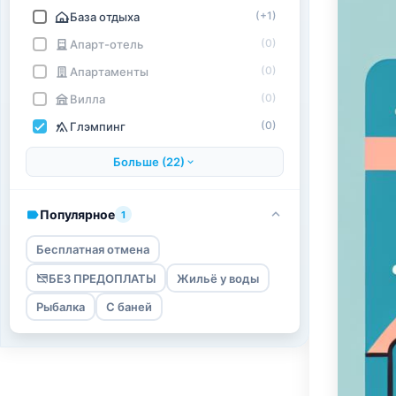
(+1)
База отдыха
(0)
Апарт-отель
(0)
Апартаменты
(0)
Вилла
(0)
Глэмпинг
Больше (22)
Популярное
1
Бесплатная отмена
БЕЗ ПРЕДОПЛАТЫ
Жильё у воды
Рыбалка
С баней