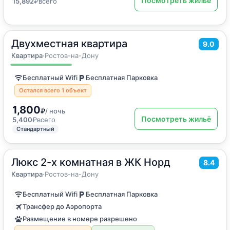
Посмотреть жильё
15,892
₽
всего
Двухместная квартира
2
30
м
·
2 гостя
9.0
Квартира
Квартира
·
Ростов-на-Дону
Бесплатный Wifi
Бесплатная Парковка
Остался всего 1 объект
1,800
₽
/ ночь
Посмотреть жильё
5,400
₽
всего
Стандартный
Люкс 2-х комнатная в ЖК Норд
2
49
м
·
до 5 гостей
8.4
Квартира
Квартира
·
Ростов-на-Дону
Бесплатный Wifi
Бесплатная Парковка
Трансфер до Аэропорта
Размещение в номере разрешено