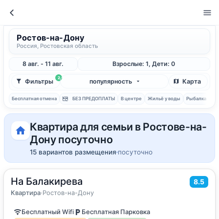
Ростов-на-Дону
Россия, Ростовская область
8 авг. - 11 авг.
Взрослые: 1, Дети: 0
2
Фильтры
популярность
Карта
Бесплатная отмена
БЕЗ ПРЕДОПЛАТЫ
В центре
Жильё у воды
Рыбалка
С 
Квартира для семьи в Ростове-на-
Дону посуточно
15 вариантов размещения
посуточно
На Балакирева
2
55
м
·
до 5 гостей
8.5
Квартира
Квартира
·
Ростов-на-Дону
Бесплатный Wifi
Бесплатная Парковка