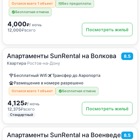
Остался всего 1 объект
Без предоплаты
Бесплатная отмена
4,000
₽
/ ночь
Посмотреть жильё
12,000
₽
всего
Апартаменты SunRental на Волкова
2
41
м
·
до 5 гостей
8.5
Квартира
Квартира
·
Ростов-на-Дону
Бесплатный Wifi
Трансфер до Аэропорта
Размещение в номере разрешено
Остался всего 1 объект
Бесплатная отмена
4,125
₽
/ ночь
Посмотреть жильё
12,375
₽
всего
Стандартный
Апартаменты SunRental на Военведе
2
28
м
·
3 гостя
8.5