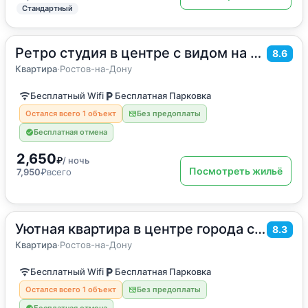
Стандартный
Ретро студия в центре с видом на Дон
2
32
м
·
4 гостя
8.6
Квартира
Квартира
·
Ростов-на-Дону
Бесплатный Wifi
Бесплатная Парковка
Остался всего 1 объект
Без предоплаты
Бесплатная отмена
2,650
₽
/ ночь
Посмотреть жильё
7,950
₽
всего
Уютная квартира в центре города с панорамой на Дон
2
30
м
·
4 гостя
8.3
Квартира
Квартира
·
Ростов-на-Дону
Бесплатный Wifi
Бесплатная Парковка
Остался всего 1 объект
Без предоплаты
Бесплатная отмена