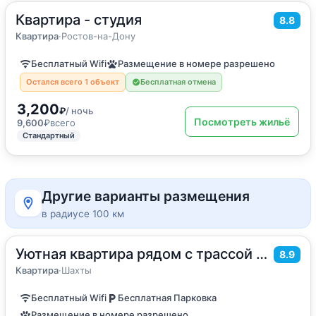
Квартира - студия
2
34
м
·
4 гостя
8.8
Квартира
Квартира
·
Ростов-на-Дону
Бесплатный Wifi
Размещение в номере разрешено
Остался всего 1 объект
Бесплатная отмена
3,200
₽
/ ночь
Посмотреть жильё
9,600
₽
всего
Стандартный
Другие варианты размещения
в радиусе 100 км
Уютная квартира рядом с трассой м4
2
30
м
·
4 гостя
8.9
Квартира
Квартира
·
Шахты
Бесплатный Wifi
Бесплатная Парковка
Размещение в номере разрешено