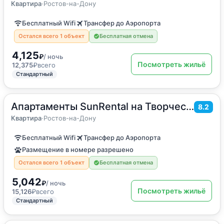
Квартира
Квартира
·
Ростов-на-Дону
Бесплатный Wifi
Трансфер до Аэропорта
Остался всего 1 объект
Бесплатная отмена
4,125
₽
/ ночь
Посмотреть жильё
12,375
₽
всего
Стандартный
Апартаменты SunRental на Творческой
2
55
м
·
до 6 гостей
8.2
Квартира
Квартира
·
Ростов-на-Дону
Бесплатный Wifi
Трансфер до Аэропорта
Размещение в номере разрешено
Остался всего 1 объект
Бесплатная отмена
5,042
₽
/ ночь
Посмотреть жильё
15,126
₽
всего
Стандартный