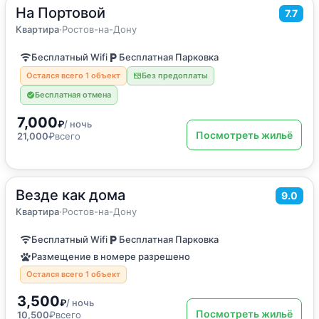
На Портовой
2
100
м
·
до 7 гостей
7.7
Квартира
Квартира
·
Ростов-на-Дону
Бесплатный Wifi
Бесплатная Парковка
Остался всего 1 объект
Без предоплаты
Бесплатная отмена
7,000
₽
/ ночь
Посмотреть жильё
21,000
₽
всего
Везде как дома
2
50
м
·
до 6 гостей
9.0
Квартира
Квартира
·
Ростов-на-Дону
Бесплатный Wifi
Бесплатная Парковка
Размещение в номере разрешено
Остался всего 1 объект
3,500
₽
/ ночь
Посмотреть жильё
10,500
₽
всего