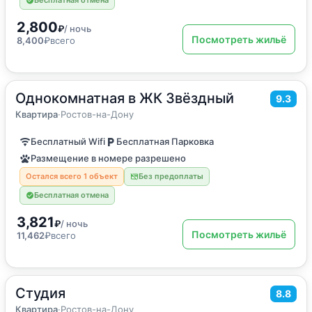
2,800
₽
/ ночь
Посмотреть жильё
8,400
₽
всего
Однокомнатная в ЖК Звёздный
2
45
м
·
4 гостя
9.3
Квартира
Квартира
·
Ростов-на-Дону
Бесплатный Wifi
Бесплатная Парковка
Размещение в номере разрешено
Остался всего 1 объект
Без предоплаты
Бесплатная отмена
3,821
₽
/ ночь
Посмотреть жильё
11,462
₽
всего
Студия
2
25
м
·
2 гостя
8.8
Квартира
Квартира
·
Ростов-на-Дону