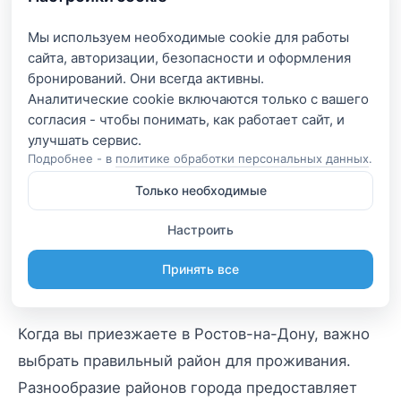
Проведя время в Ростове-на-Дону, вы
Мы используем необходимые cookie для работы
обязательно почувствуете, насколько этот
сайта, авторизации, безопасности и оформления
город богат разнообразием предложений для
бронирований. Они всегда активны.
Аналитические cookie включаются только с вашего
семейного отдыха. Исследование красивых
согласия - чтобы понимать, как работает сайт, и
улиц и районов, а также выбор наилучших
вариантов размещения сделают ваше
Подробнее - в
политике обработки персональных данных
.
пребывание незабываемым. В заключение,
Только необходимые
давайте еще раз взглянем на множество
Настроить
возможностей, которые предлагает Ростов-на-
Дону, и подведем итоги вашего семейного
Принять все
отдыха в этом удивительном городе.
Когда вы приезжаете в Ростов-на-Дону, важно
выбрать правильный район для проживания.
Разнообразие районов города предоставляет