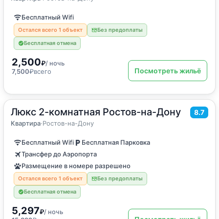
Бесплатный Wifi
Остался всего 1 объект
Без предоплаты
Бесплатная отмена
2,500
₽
/ ночь
Посмотреть жильё
7,500
₽
всего
Люкс 2-комнатная Ростов-на-Дону
2
55
м
·
до 6 гостей
8.7
Квартира
Квартира
·
Ростов-на-Дону
Бесплатный Wifi
Бесплатная Парковка
Трансфер до Аэропорта
Размещение в номере разрешено
Остался всего 1 объект
Без предоплаты
Бесплатная отмена
5,297
₽
/ ночь