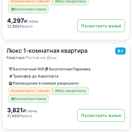
Остался всего 1 объект
Без предоплаты
Бесплатная отмена
4,297
₽
/ ночь
Посмотреть жильё
12,892
₽
всего
Люкс 1-комнатная квартира
2
49
м
·
4 гостя
8.1
Квартира
Квартира
·
Ростов-на-Дону
Бесплатный Wifi
Бесплатная Парковка
Трансфер до Аэропорта
Размещение в номере разрешено
Остался всего 1 объект
Без предоплаты
Бесплатная отмена
3,821
₽
/ ночь
Посмотреть жильё
11,462
₽
всего