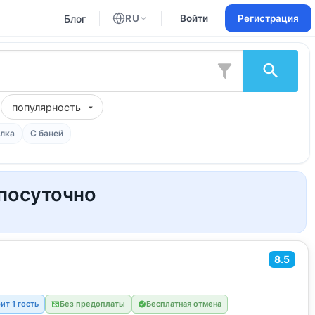
Блог
RU
Войти
Регистрация
Английский
Русский
популярность
лка
С баней
 посуточно
8.5
ит 1 гость
Без предоплаты
Бесплатная отмена