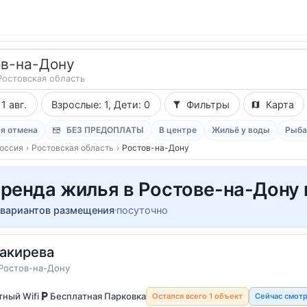
ов-на-Дону
Ростовская область
11 авг.
Взрослые: 1, Дети: 0
Фильтры
Карта
я отмена
БЕЗ ПРЕДОПЛАТЫ
В центре
Жильё у воды
Рыба
оссия
›
Ростовская область
›
Ростов-на-Дону
ренда жилья в Ростове-на-Дону
 вариантов размещения
посуточно
акирева
5 гостей
а
Ростов-на-Дону
ный Wifi
Бесплатная Парковка
Остался всего 1 объект
Сейчас смотр