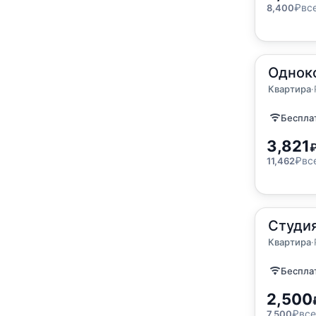
₽
вс
8,400
2
Однок
45
м
·
4 г
Квартир
Квартира
·
Бесплат
3,821
₽
вс
11,462
2
Студи
25
м
·
2 г
Квартир
Квартира
·
Бесплат
2,500
₽
все
7,500