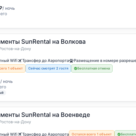
₽
/ ночь
сего
менты SunRental на Волкова
5 гостей
а
Ростов-на-Дону
ный Wifi
Трансфер до Аэропорта
Размещение в номере разреш
сего 1 объект
Сейчас смотрят 2 гостя
Бесплатная отмена
₽
/ ночь
его
ый
менты SunRental на Военведе
остя
а
Ростов-на-Дону
ный Wifi
Трансфер до Аэропорта
Остался всего 1 объект
Бесплат