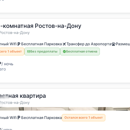
-комнатная Ростов-на-Дону
6 гостей
а
Ростов-на-Дону
ный Wifi
Бесплатная Парковка
Трансфер до Аэропорта
Размещ
сего 1 объект
Без предоплаты
Бесплатная отмена
₽
/ ночь
его
стная квартира
остя
Ростов-на-Дону
а
ный Wifi
Бесплатная Парковка
Остался всего 1 объект
₽
/ ночь