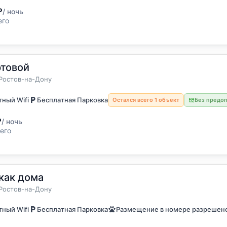
₽
/ ночь
его
ртовой
 7 гостей
а
Ростов-на-Дону
ный Wifi
Бесплатная Парковка
Остался всего 1 объект
Без предо
₽
/ ночь
его
как дома
6 гостей
а
Ростов-на-Дону
ный Wifi
Бесплатная Парковка
Размещение в номере разрешен