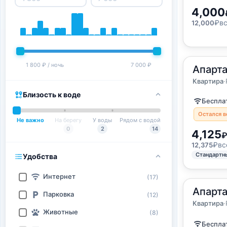
4,000
₽
в
12,000
1 800 ₽ / ночь
7 000 ₽
2
Апарта
41
м
·
до 
Квартир
Квартира
·
Близость к воде
Бесплат
Остался в
Не важно
На берегу
У воды
Рядом с водой
0
2
14
4,125
₽
вс
12,375
Стандартн
Удобства
Интернет
(17)
2
Апарта
28
м
·
3 г
Парковка
(12)
Квартир
Квартира
·
Животные
(8)
Бесплат