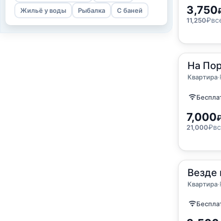
3,750
Жильё у воды
Рыбалка
С баней
₽
вс
11,250
2
На По
100
м
·
до
Квартир
Квартира
·
Бесплат
7,000
₽
вс
21,000
2
Везде 
50
м
·
до 
Квартир
Квартира
·
Бесплат