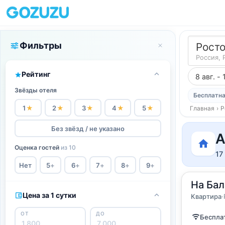
Фильтры
Рост
Россия, 
Рейтинг
8 авг. - 
Звёзды отеля
Бесплатна
1
★
2
★
3
★
4
★
5
★
Главная
›
Р
Без звёзд / не указано
А
Оценка гостей
из 10
17
Нет
5
+
6
+
7
+
8
+
9
+
2
На Бал
55
м
·
до 
Квартир
Цена за 1 сутки
Квартира
·
ОТ
ДО
Бесплат