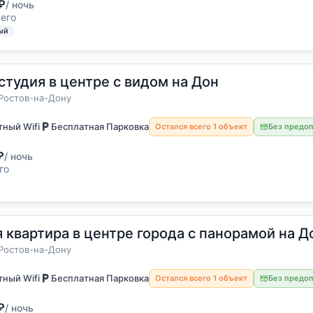
₽
/ ночь
сего
ый
студия в центре с видом на Дон
остя
а
Ростов-на-Дону
ный Wifi
Бесплатная Парковка
Остался всего 1 объект
Без предо
₽
/ ночь
го
 квартира в центре города с панорамой на Д
остя
а
Ростов-на-Дону
ный Wifi
Бесплатная Парковка
Остался всего 1 объект
Без предо
₽
/ ночь