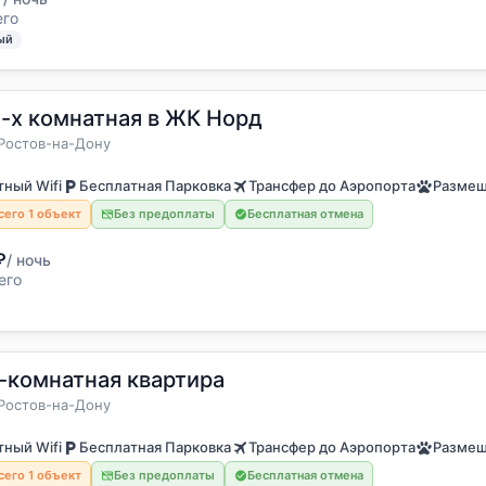
его
ый
-х комнатная в ЖК Норд
5 гостей
а
Ростов-на-Дону
ный Wifi
Бесплатная Парковка
Трансфер до Аэропорта
Размещ
сего 1 объект
Без предоплаты
Бесплатная отмена
₽
/ ночь
его
-комнатная квартира
остя
а
Ростов-на-Дону
ный Wifi
Бесплатная Парковка
Трансфер до Аэропорта
Размещ
сего 1 объект
Без предоплаты
Бесплатная отмена