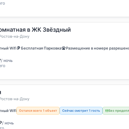
его
омнатная в ЖК Звёздный
остя
а
Ростов-на-Дону
ный Wifi
Бесплатная Парковка
Размещение в номере разрешен
₽
/ ночь
его
я
остя
а
Ростов-на-Дону
ный Wifi
Остался всего 1 объект
Сейчас смотрит 1 гость
Без предоп
₽
/ ночь
го