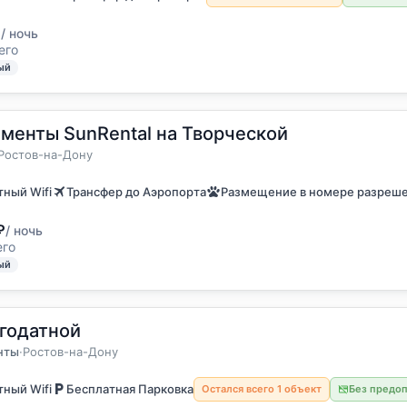
₽
/ ночь
его
ый
менты SunRental на Творческой
6 гостей
а
Ростов-на-Дону
ный Wifi
Трансфер до Аэропорта
Размещение в номере разреш
₽
/ ночь
его
ый
годатной
5 гостей
енты
нты
·
Ростов-на-Дону
ный Wifi
Бесплатная Парковка
Остался всего 1 объект
Без предо