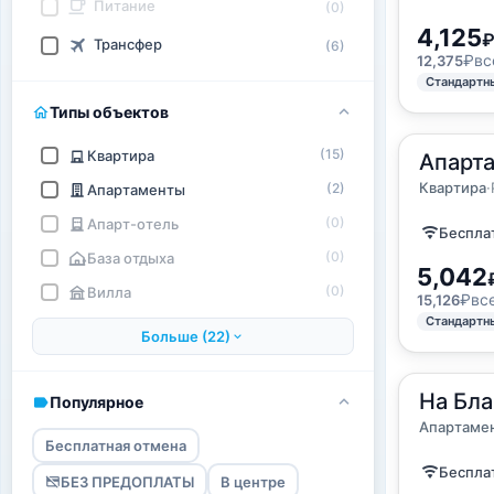
Питание
(0)
4,125
Трансфер
(6)
₽
вс
12,375
Стандартн
Типы объектов
(15)
Квартира
2
Апарта
55
м
·
до 
Квартир
Квартира
·
(2)
Апартаменты
(0)
Апарт-отель
Бесплат
(0)
База отдыха
5,042
(0)
Вилла
₽
вс
15,126
Стандартн
Больше (22)
2
На Бла
50
м
·
до 
Популярное
Апартам
Апартаме
Бесплатная отмена
Бесплат
БЕЗ ПРЕДОПЛАТЫ
В центре