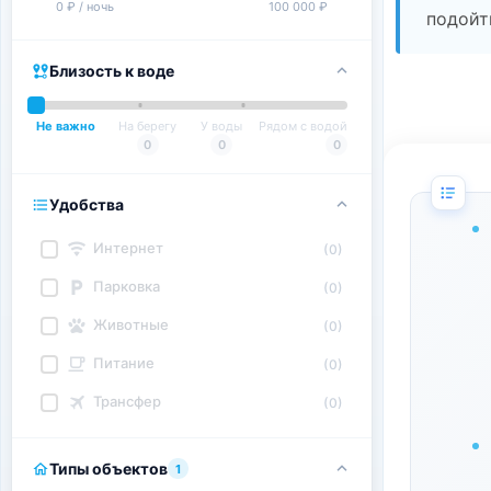
0 ₽ / ночь
100 000 ₽
подойт
Близость к воде
Не важно
На берегу
У воды
Рядом с водой
0
0
0
Удобства
Интернет
(0)
Парковка
(0)
Животные
(0)
Питание
(0)
Трансфер
(0)
Типы объектов
1