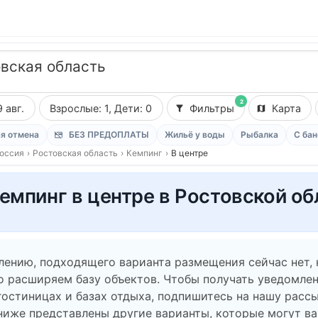
вская область
2
9 авг.
Взрослые: 1, Дети: 0
Фильтры
Карта
я отмена
БЕЗ ПРЕДОПЛАТЫ
Жильё у воды
Рыбалка
С бан
оссия
›
Ростовская область
›
Кемпинг
›
В центре
емпинг в центре в Ростовской об
лению, подходящего варианта размещения сейчас нет,
о расширяем базу объектов. Чтобы получать уведомлен
гостиницах и базах отдыха, подпишитесь на нашу рассы
ниже представлены другие варианты, которые могут в