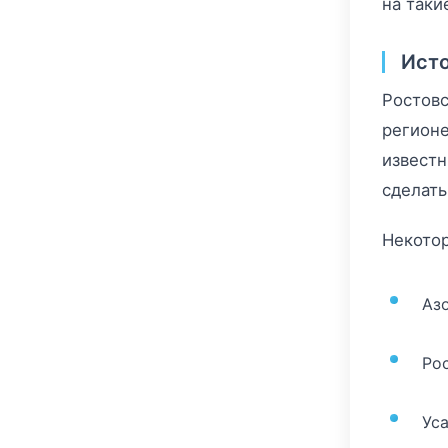
на таки
Исто
Ростовс
регионе
известн
сделать
Некотор
Аз
Ро
Ус