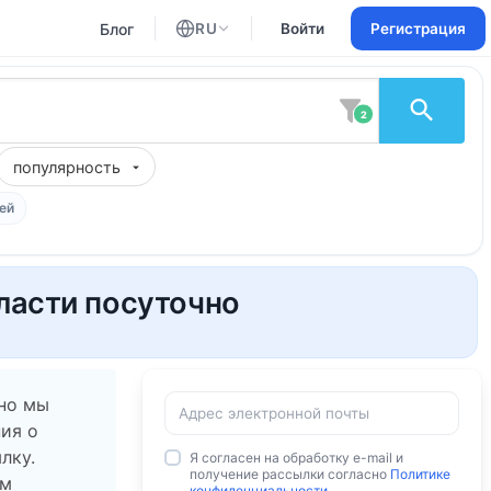
Блог
RU
Войти
Регистрация
Английский
Русский
2
популярность
ей
ласти посуточно
 но мы
ия о
лку.
Я согласен на обработку e-mail и
получение рассылки согласно
Политике
ам
конфиденциальности