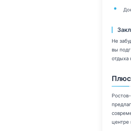
До
Зак
Не забу
вы подг
отдыха 
Плюс
Ростов
предлаг
совреме
центре 