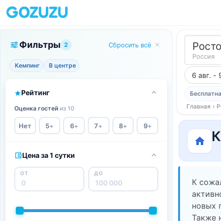
Фильтры
Росто
2
Сбросить всё
Россия
Кемпинг
В центре
6 авг. - 
Рейтинг
Бесплатна
Главная
›
Р
Оценка гостей
из 10
Нет
5
+
6
+
7
+
8
+
9
+
К
Цена за 1 сутки
ОТ
ДО
К сожа
активн
новых 
Также 