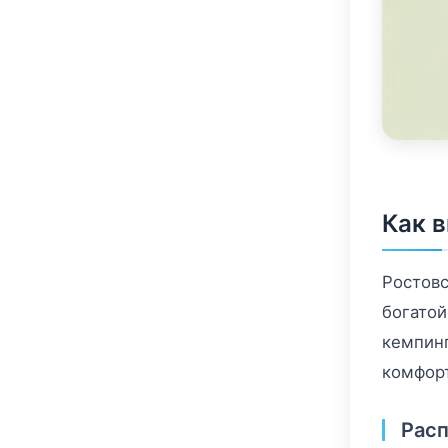
Как 
Ростовс
богатой
кемпинг
комфор
Рас