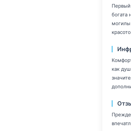
Первый 
богата 
могилы 
красото
Инф
Комфорт
как душ
значите
дополни
Отзы
Прежде 
впечатл