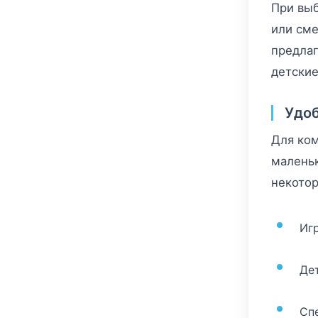
При выб
или сме
предлаг
детские
Удоб
Для ком
маленьк
некотор
Иг
Де
Сп