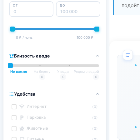
подойт
ОТ
ДО
0 ₽ / ночь
100 000 ₽
Близость к воде
Не важно
На берегу
У воды
Рядом с водой
0
0
0
Удобства
Интернет
(0)
Парковка
(0)
Животные
(0)
Питание
(0)