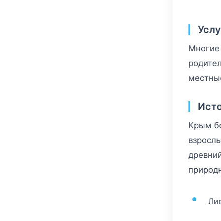
Услу
Многие 
родител
местны
Исто
Крым бо
взрослы
древний
природн
Ли