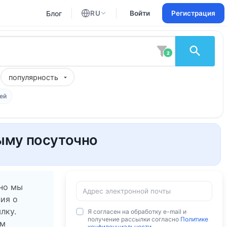
Блог
RU
Войти
Регистрация
Английский
Русский
2
популярность
ей
ыму посуточно
 но мы
ия о
лку.
Я согласен на обработку e-mail и
получение рассылки согласно
Политике
ам
конфиденциальности