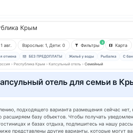
ублика Крым
2
11 авг.
Взрослые: 1, Дети: 0
Фильтры
Карта
я отмена
БЕЗ ПРЕДОПЛАТЫ
Жильё у воды
Рыбалка
С бан
оссия
›
Республика Крым
›
Капсульный отель
›
Семейный
апсульный отель для семьи в Кр
лению, подходящего варианта размещения сейчас нет,
о расширяем базу объектов. Чтобы получать уведомлен
гостиницах и базах отдыха, подпишитесь на нашу рассы
ниже представлены другие варианты, которые могут в