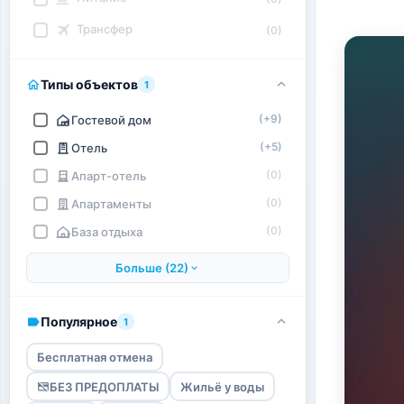
Трансфер
(0)
Типы объектов
1
(+9)
Гостевой дом
(+5)
Отель
(0)
Апарт-отель
(0)
Апартаменты
(0)
База отдыха
Больше (22)
Популярное
1
Бесплатная отмена
БЕЗ ПРЕДОПЛАТЫ
Жильё у воды