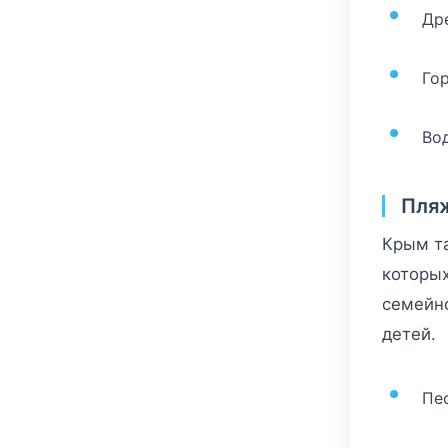
Др
Го
Во
Пля
Крым та
которых
семейно
детей.
Пе