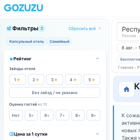
Фильтры
Респ
2
Сбросить всё
Россия
Капсульный отель
Семейный
8 авг. - 
Рейтинг
Бесплатна
Главная
›
Р
Звёзды отеля
1
★
2
★
3
★
4
★
5
★
К
Без звёзд / не указано
Оценка гостей
из 10
К сожа
Нет
5
+
6
+
7
+
8
+
9
+
активн
новых 
Цена за 1 сутки
Также 