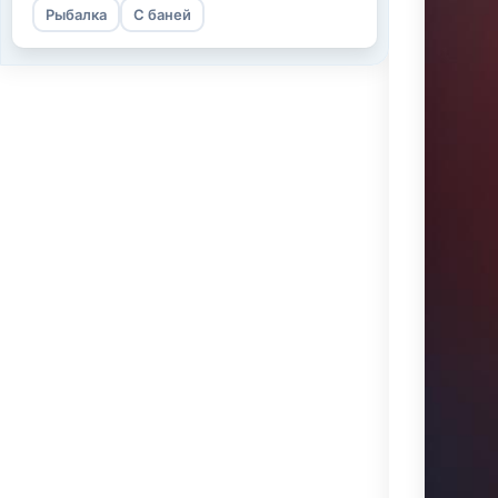
Рыбалка
С баней