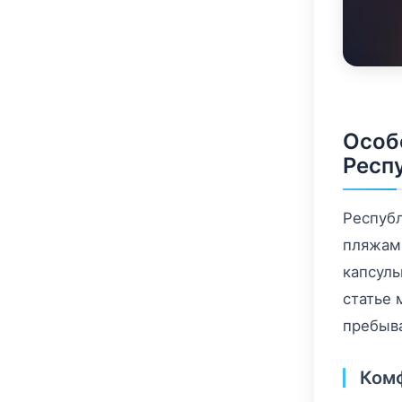
Особ
Респ
Респуб
пляжами
капсуль
статье 
пребыв
Комф