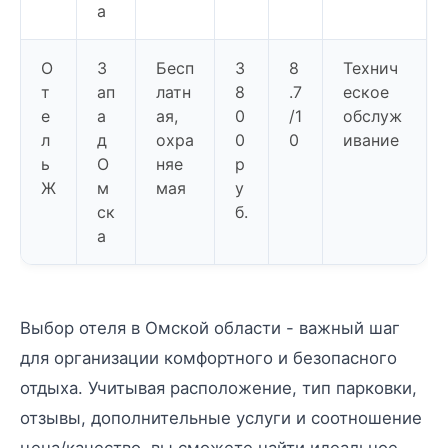
а
О
З
Бесп
3
8
Технич
т
ап
латн
8
.7
еское
е
а
ая,
0
/1
обслуж
л
д
охра
0
0
ивание
ь
О
няе
р
Ж
м
мая
у
ск
б.
а
Выбор отеля в Омской области - важный шаг
для организации комфортного и безопасного
отдыха. Учитывая расположение, тип парковки,
отзывы, дополнительные услуги и соотношение
цена/качество, вы сможете найти идеальное