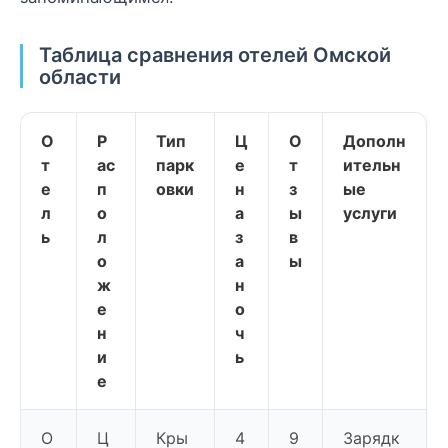
Таблица сравнения отелей Омской
области
О
Р
Тип
Ц
О
Дополн
т
ас
парк
е
т
ительн
е
п
овки
н
з
ые
л
о
а
ы
услуги
ь
л
з
в
о
а
ы
ж
н
е
о
н
ч
и
ь
е
О
Ц
Кры
4
9
Зарядк