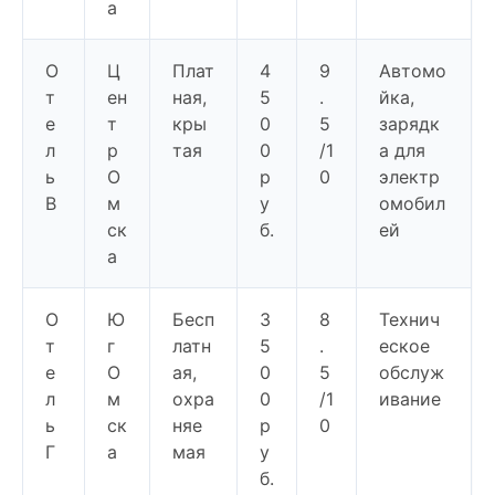
а
О
Ц
Плат
4
9
Автомо
т
ен
ная,
5
.
йка,
е
т
кры
0
5
зарядк
л
р
тая
0
/1
а для
ь
О
р
0
электр
В
м
у
омобил
ск
б.
ей
а
О
Ю
Бесп
3
8
Технич
т
г
латн
5
.
еское
е
О
ая,
0
5
обслуж
л
м
охра
0
/1
ивание
ь
ск
няе
р
0
Г
а
мая
у
б.