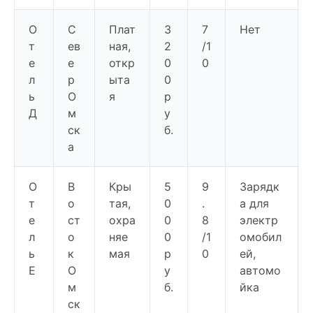
О
С
Плат
3
7
Нет
т
ев
ная,
2
/1
е
е
откр
0
0
л
р
ыта
0
ь
О
я
р
Д
м
у
ск
б.
а
О
В
Кры
5
9
Зарядк
т
о
тая,
0
.
а для
е
ст
охра
0
8
электр
л
о
няе
0
/1
омобил
ь
к
мая
р
0
ей,
Е
О
у
автомо
м
б.
йка
ск