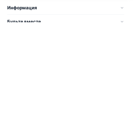
Информация
Будьте вместе
Русский
Стать участником
Вы являетесь владельцем? А может организовывайте
туры или делаете, что-то интересное? Мы сможем
помочь вам в этом. Присоединяйтесь.
Стать участником
Для отельеров
Поиск отелей и др. мест