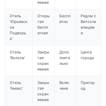
яемая
Отель
Откры
Беспл
Рядом с
'Юрьевск
тая
атно
Витосла
ое
беспл
влицам
Подворь
атная
и
е'
Отель
Закры
Допо
Центр
'Волхов'
тая
лните
города
охран
льно
яемая
Отель
Закры
Вклю
Пригор
'Амакс'
тая
чена
од
охран
яемая