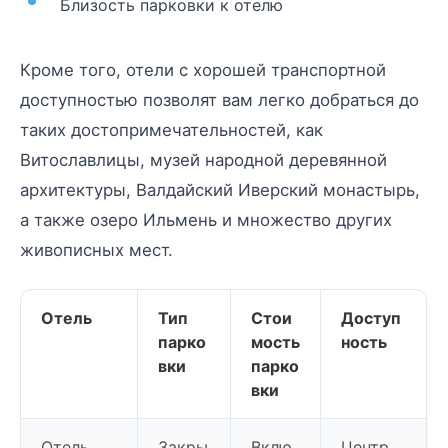
Близость парковки к отелю
Кроме того, отели с хорошей транспортной
доступностью позволят вам легко добраться до
таких достопримечательностей, как
Витославлицы, музей народной деревянной
архитектуры, Валдайский Иверский монастырь,
а также озеро Ильмень и множество других
живописных мест.
Отель
Тип
Стои
Доступ
парко
мость
ность
вки
парко
вки
Отель
Закры
Вклю
Центр