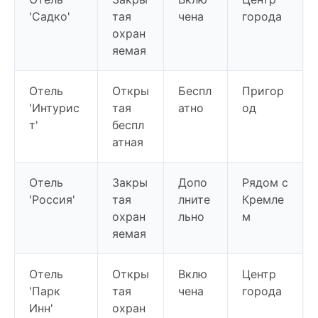
'Садко'
тая
чена
города
охран
яемая
Отель
Откры
Беспл
Пригор
'Интурис
тая
атно
од
т'
беспл
атная
Отель
Закры
Допо
Рядом с
'Россия'
тая
лните
Кремле
охран
льно
м
яемая
Отель
Откры
Вклю
Центр
'Парк
тая
чена
города
Инн'
охран