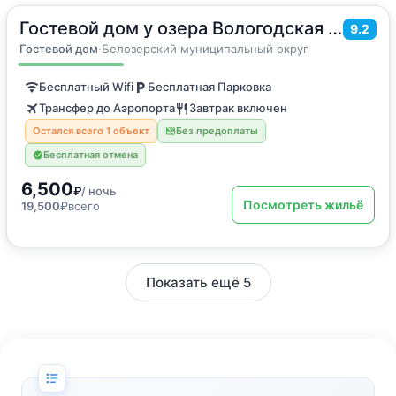
Гостевой дом у озера Вологодская область
2
55
м
·
до 6 гостей
9.2
Дом для отпуска
Гостевой дом
·
Белозерский муниципальный округ
Бесплатный Wifi
Бесплатная Парковка
Трансфер до Аэропорта
Завтрак включен
Остался всего 1 объект
Без предоплаты
Бесплатная отмена
6,500
₽
/ ночь
Посмотреть жильё
19,500
₽
всего
Показать ещё 5