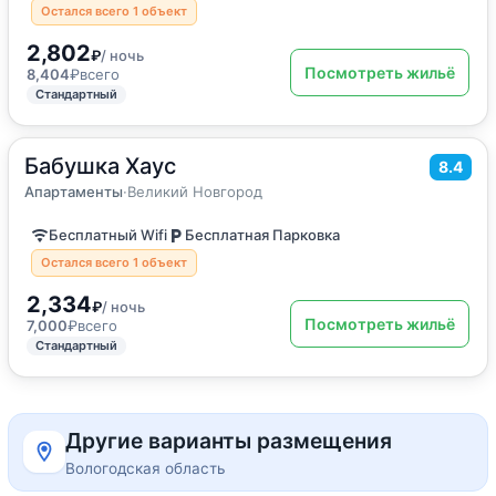
Остался всего 1 объект
2,802
₽
/ ночь
Посмотреть жильё
8,404
₽
всего
Стандартный
Бабушка Хаус
2
31
м
·
4 гостя
8.4
Апартаменты
Апартаменты
·
Великий Новгород
Бесплатный Wifi
Бесплатная Парковка
Остался всего 1 объект
2,334
₽
/ ночь
Посмотреть жильё
7,000
₽
всего
Стандартный
Другие варианты размещения
Вологодская область