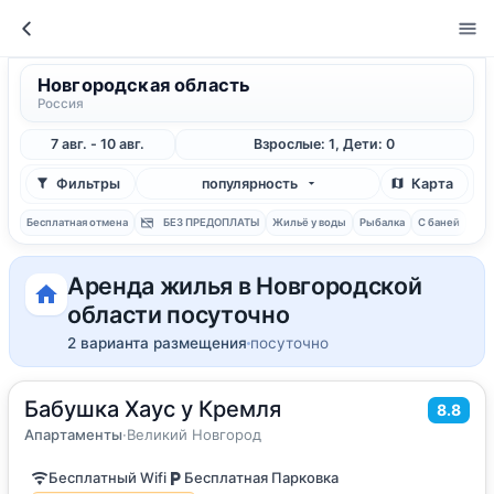
Новгородская область
Россия
7 авг. - 10 авг.
Взрослые: 1, Дети: 0
Фильтры
популярность
Карта
Бесплатная отмена
БЕЗ ПРЕДОПЛАТЫ
Жильё у воды
Рыбалка
С баней
Аренда жилья в Новгородской
области посуточно
2 варианта размещения
посуточно
Бабушка Хаус у Кремля
2
39
м
·
4 гостя
8.8
Апартаменты
Апартаменты
·
Великий Новгород
Бесплатный Wifi
Бесплатная Парковка