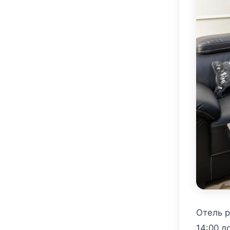
Отель р
14:00 д