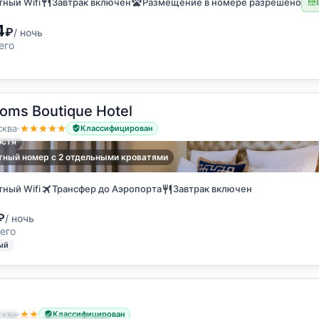
ный Wifi
Завтрак включен
Размещение в номере разрешено
4
₽
/ ночь
его
oms Boutique Hotel
ква
·
Классифицирован
остя
ный номер с 2 отдельными кроватями
ный Wifi
Трансфер до Аэропорта
Завтрак включен
₽
/ ночь
его
ый
остя
ква
·
Классифицирован