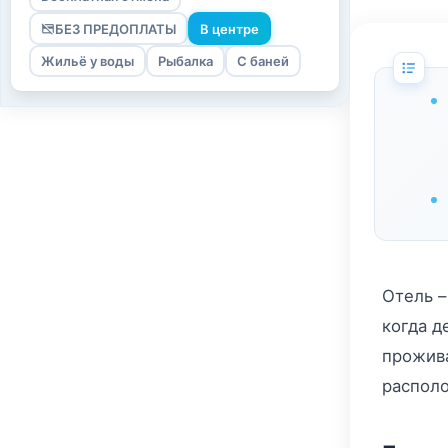
БЕЗ ПРЕДОПЛАТЫ
В центре
Жильё у воды
Рыбалка
С баней
Отель –
когда д
прожива
располо