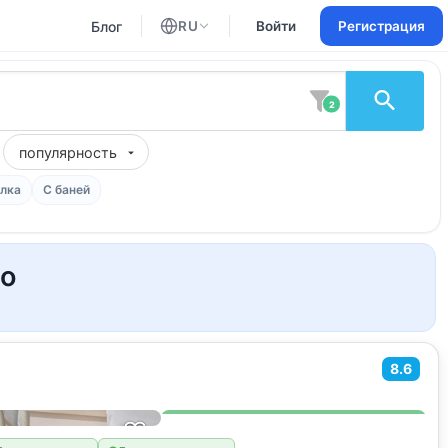
Блог
RU
Войти
Регистрация
Английский
Русский
2
популярность
лка
С баней
но
8.6