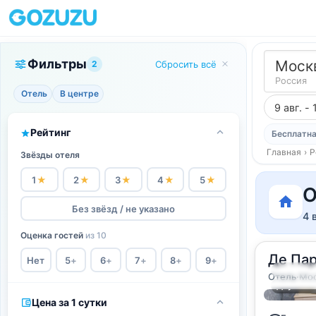
Фильтры
Моск
2
Сбросить всё
Россия
Отель
В центре
9 авг. - 
Рейтинг
Бесплатна
Главная
›
Р
Звёзды отеля
1
★
2
★
3
★
4
★
5
★
О
Без звёзд / не указано
4 
Оценка гостей
из 10
Де Па
Нет
5
+
6
+
7
+
8
+
9
+
2
16
м
·
2 г
Отель
·
Мос
Двухмест
Цена за 1 сутки