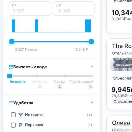
Бесплат
ОТ
ДО
10,34
₽
вс
31,033
The Ro
3 327 ₽ / ночь
10 345 ₽
Отель
·
Мос
2
20
м
·
2 г
Двухмест
Близость к воде
Бесплат
Не важно
На берегу
У воды
Рядом с водой
0
2
4
9,945
₽
вс
29,835
Стандартн
Удобства
Интернет
(4)
Олива
Парковка
(1)
2
10
м
·
2 г
Отель
·
Мос