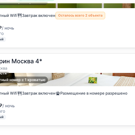
ный номер с 1 кроватью
ный Wifi
Завтрак включен
Осталось всего 2 объекта
₽
/ ночь
го
ый
рин Москва 4*
ква
остя
ный номер с 1 кроватью
ный Wifi
Завтрак включен
Размещение в номере разрешено
₽
/ ночь
его
ый