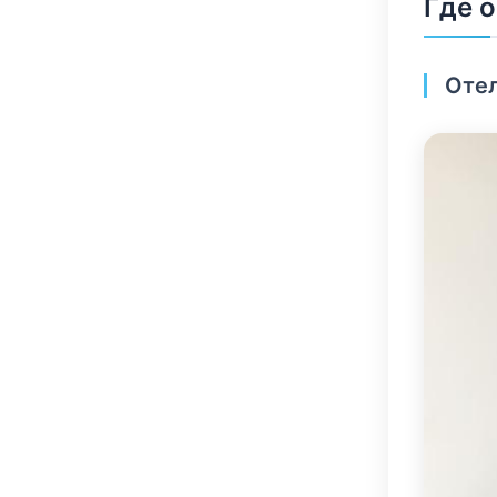
Где 
Отел