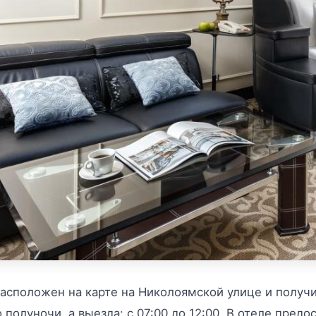
асположен на карте на Николоямской улице и получил
о полуночи, а выезда: с 07:00 до 12:00. В отеле пред