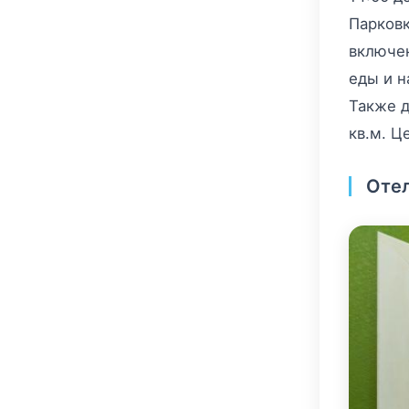
Парковк
включен
еды и н
Также д
кв.м. Ц
Оте