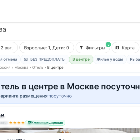
ва
2
12 авг.
Взрослые: 1, Дети: 0
Фильтры
Карта
я отмена
БЕЗ ПРЕДОПЛАТЫ
В центре
Жильё у воды
Рыба
оссия
›
Москва
›
Отель
›
В центре
тель в центре в Москве посуточ
варианта размещения
посуточно
ри
остя
ква
·
Классифицирован
ный номер с 1 кроватью