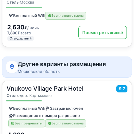
Двухместный номер с 1 кроватью
Отель
·
Москва
Бесплатный Wifi
Бесплатная отмена
2,630
₽
/ ночь
Посмотреть жильё
7,890
₽
всего
Стандартный
Другие варианты размещения
Московская область
Vnukovo Village Park Hotel
2
20
м
·
2 гостя
9.7
Двухместный номер с 1 кроватью или 2 отдельными кроватями
Отель
·
дер. Картмазово
Бесплатный Wifi
Завтрак включен
Размещение в номере разрешено
Без предоплаты
Бесплатная отмена