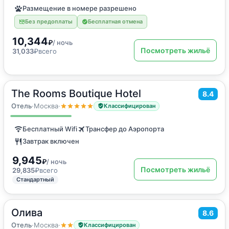
Размещение в номере разрешено
Без предоплаты
Бесплатная отмена
10,344
₽
/ ночь
Посмотреть жильё
31,033
₽
всего
The Rooms Boutique Hotel
2
8.4
20
м
·
2 гостя
Двухместный номер с 2 отдельными кроватями
Отель
·
Москва
·
Классифицирован
Бесплатный Wifi
Трансфер до Аэропорта
Завтрак включен
9,945
₽
/ ночь
Посмотреть жильё
29,835
₽
всего
Стандартный
Олива
2
8.6
10
м
·
2 гостя
Двухместный номер с 1 кроватью
Отель
·
Москва
·
Классифицирован