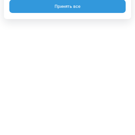
Принять все
Информация
Будьте вместе
Русский
Стать участником
Вы являетесь владельцем? А может организовывайте