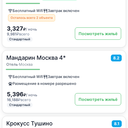
Бесплатный Wifi
Завтрак включен
Осталось всего 2 объекта
3,327
₽
/ ночь
Посмотреть жильё
9,981
₽
всего
Стандартный
Мандарин Москва 4*
2
18
м
·
2 гостя
8.2
Двухместный номер с 1 кроватью
Отель
·
Москва
Бесплатный Wifi
Завтрак включен
Размещение в номере разрешено
5,396
₽
/ ночь
Посмотреть жильё
16,188
₽
всего
Стандартный
Крокусс Тушино
2
18
м
·
2 гостя
8.1