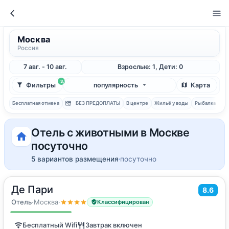
Москва
Россия
7 авг. - 10 авг.
Взрослые: 1, Дети: 0
3
Фильтры
популярность
Карта
Бесплатная отмена
БЕЗ ПРЕДОПЛАТЫ
В центре
Жильё у воды
Рыбалка
С 
Отель с животными в Москве
посуточно
5 вариантов размещения
посуточно
Де Пари
2
8.6
16
м
·
2 гостя
Двухместный номер с 1 кроватью
Отель
·
Москва
·
Классифицирован
Бесплатный Wifi
Завтрак включен