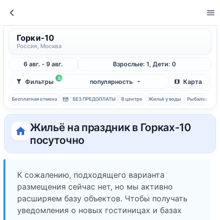
Горки-10
Россия, Москва
6 авг. - 9 авг.
Взрослые: 1, Дети: 0
2
Фильтры
популярность
Карта
Бесплатная отмена
БЕЗ ПРЕДОПЛАТЫ
В центре
Жильё у воды
Рыбалка
С 
Жильё на праздник в Горках-10
посуточно
К сожалению, подходящего варианта
размещения сейчас нет, но мы активно
расширяем базу объектов. Чтобы получать
уведомления о новых гостиницах и базах