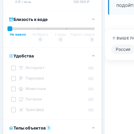
0 ₽ / ночь
100 000 ₽
подойт
Близость к воде
Не важно
На берегу
У воды
Рядом с водой
ВЫШЕ П
0
0
0
Россия
Удобства
Интернет
(0)
Парковка
(0)
Животные
(0)
Питание
(0)
Трансфер
(0)
Типы объектов
1