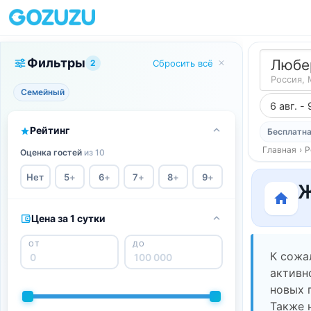
Фильтры
Любе
2
Сбросить всё
Россия, 
Семейный
6 авг. - 
Рейтинг
Бесплатна
Главная
›
Р
Оценка гостей
из 10
Нет
5
+
6
+
7
+
8
+
9
+
Ж
Цена за 1 сутки
ОТ
ДО
К сожа
активн
новых 
Также 