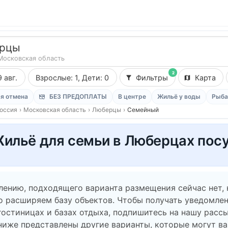
рцы
Московская область
2
9 авг.
Взрослые: 1, Дети: 0
Фильтры
Карта
я отмена
БЕЗ ПРЕДОПЛАТЫ
В центре
Жильё у воды
Рыба
оссия
›
Московская область
›
Люберцы
›
Семейный
ильё для семьи в Люберцах пос
лению, подходящего варианта размещения сейчас нет,
о расширяем базу объектов. Чтобы получать уведомлен
гостиницах и базах отдыха, подпишитесь на нашу рассы
ниже представлены другие варианты, которые могут в