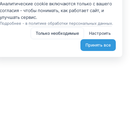
Аналитические cookie включаются только с вашего
согласия - чтобы понимать, как работает сайт, и
Подробнее - в
политике обработки персональных данных
.
Только необходимые
Настроить
Принять все
 участником
Подпишитесь и получите
доступ к эксклюзивным
яетесь владельцем? А
предложениям
организовывайте туры
Введите свой электронный
лаете, что-то интересное?
адрес, чтобы получить доступ к
жем помочь вам в этом.
скидкам только для подписчиков.
диняйтесь.