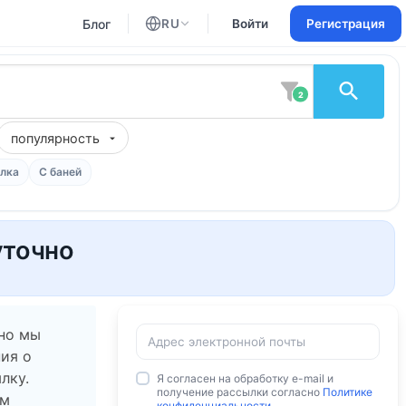
Блог
RU
Войти
Регистрация
Английский
Русский
2
популярность
лка
С баней
уточно
 но мы
ия о
лку.
Я согласен на обработку e-mail и
получение рассылки согласно
Политике
ам
конфиденциальности