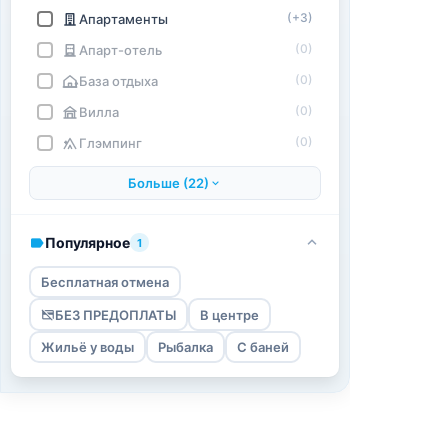
(+3)
Апартаменты
(0)
Апарт-отель
(0)
База отдыха
(0)
Вилла
(0)
Глэмпинг
Больше (22)
Популярное
1
Бесплатная отмена
БЕЗ ПРЕДОПЛАТЫ
В центре
Жильё у воды
Рыбалка
С баней