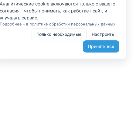
Аналитические cookie включаются только с вашего
согласия - чтобы понимать, как работает сайт, и
Подробнее - в
политике обработки персональных данных
.
Только необходимые
Настроить
Принять все
 участником
Подпишитесь и получите
доступ к эксклюзивным
яетесь владельцем? А
предложениям
организовывайте туры
Введите свой электронный
лаете, что-то интересное?
адрес, чтобы получить доступ к
жем помочь вам в этом.
скидкам только для подписчиков.
диняйтесь.