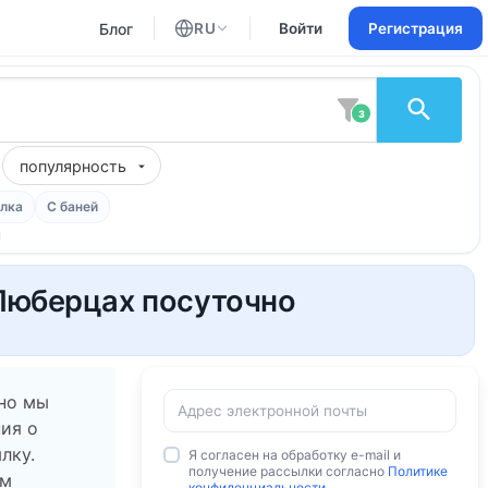
Блог
RU
Войти
Регистрация
Английский
Русский
3
популярность
лка
С баней
м
 Люберцах посуточно
 но мы
ия о
лку.
Я согласен на обработку e-mail и
получение рассылки согласно
Политике
ам
конфиденциальности