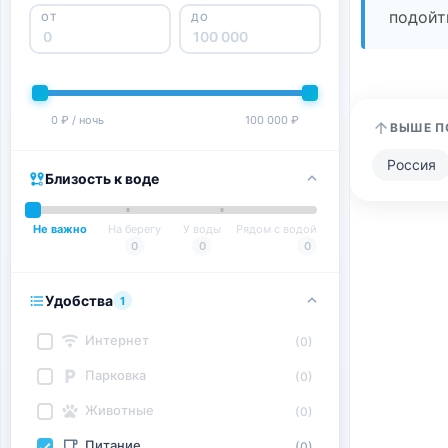
подойт
ОТ
ДО
0 ₽ / ночь
100 000 ₽
ВЫШЕ П
Россия
Близость к воде
Не важно
На берегу
У воды
Рядом с водой
0
0
0
Удобства
1
Интернет
(0)
Парковка
(0)
Животные
(0)
Питание
(0)