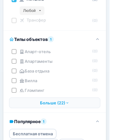
Любой
Трансфер
(0)
Типы объектов
1
(0)
Апарт-отель
(0)
Апартаменты
(0)
База отдыха
(0)
Вилла
(0)
Глэмпинг
Больше (22)
Популярное
1
Бесплатная отмена