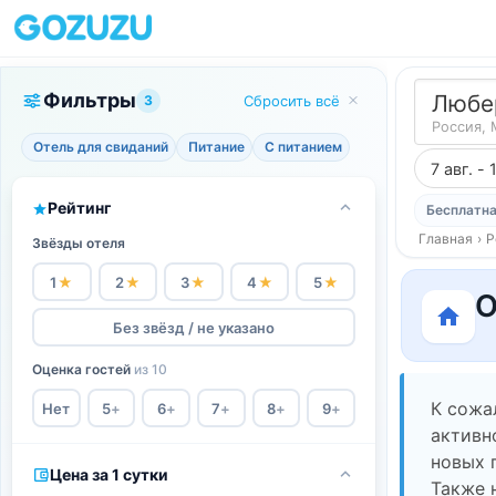
Фильтры
Любе
3
Сбросить всё
Россия, 
Отель для свиданий
Питание
С питанием
7 авг. - 
Рейтинг
Бесплатна
Главная
›
Р
Звёзды отеля
1
★
2
★
3
★
4
★
5
★
О
Без звёзд / не указано
Оценка гостей
из 10
К сожа
Нет
5
+
6
+
7
+
8
+
9
+
активн
новых 
Цена за 1 сутки
Также 