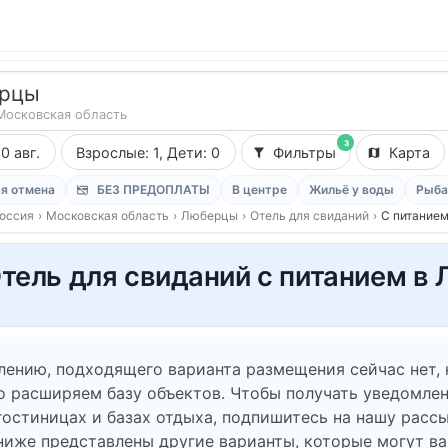
рцы
Московская область
3
10 авг.
Взрослые: 1, Дети: 0
Фильтры
Карта
я отмена
БЕЗ ПРЕДОПЛАТЫ
В центре
Жильё у воды
Рыба
оссия
›
Московская область
›
Люберцы
›
Отель для свиданий
›
С питание
тель для свиданий с питанием в
лению, подходящего варианта размещения сейчас нет,
о расширяем базу объектов. Чтобы получать уведомлен
гостиницах и базах отдыха, подпишитесь на нашу рассы
ниже представлены другие варианты, которые могут в