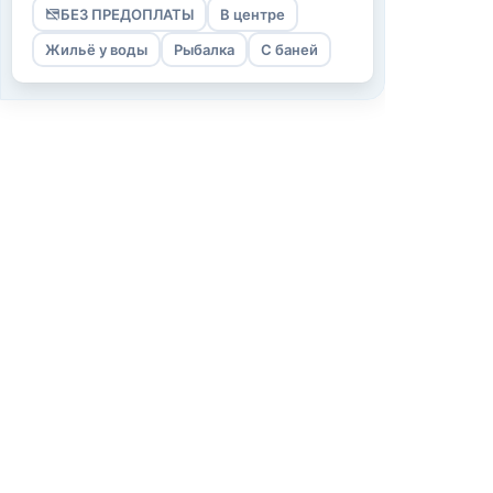
БЕЗ ПРЕДОПЛАТЫ
В центре
Жильё у воды
Рыбалка
С баней
Информаци
О нас
Как мы работ
Условия испо