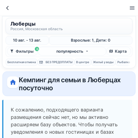
Люберцы
Россия, Московская область
10 авг. - 13 авг.
Взрослые: 1, Дети: 0
2
Фильтры
популярность
Карта
Бесплатная отмена
БЕЗ ПРЕДОПЛАТЫ
В центре
Жильё у воды
Рыбалка
С 
Кемпинг для семьи в Люберцах
посуточно
К сожалению, подходящего варианта
размещения сейчас нет, но мы активно
расширяем базу объектов. Чтобы получать
уведомления о новых гостиницах и базах