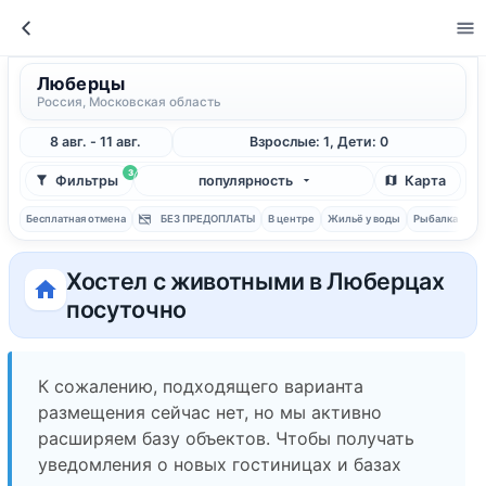
Люберцы
Россия, Московская область
8 авг. - 11 авг.
Взрослые: 1, Дети: 0
3
Фильтры
популярность
Карта
Бесплатная отмена
БЕЗ ПРЕДОПЛАТЫ
В центре
Жильё у воды
Рыбалка
С 
Хостел с животными в Люберцах
посуточно
К сожалению, подходящего варианта
размещения сейчас нет, но мы активно
расширяем базу объектов. Чтобы получать
уведомления о новых гостиницах и базах