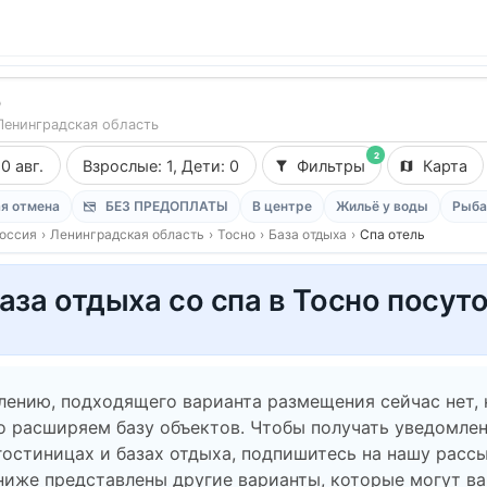
о
Ленинградская область
2
10 авг.
Взрослые: 1, Дети: 0
Фильтры
Карта
я отмена
БЕЗ ПРЕДОПЛАТЫ
В центре
Жильё у воды
Рыба
оссия
›
Ленинградская область
›
Тосно
›
База отдыха
›
Спа отель
аза отдыха со спа в Тосно посут
лению, подходящего варианта размещения сейчас нет,
о расширяем базу объектов. Чтобы получать уведомлен
гостиницах и базах отдыха, подпишитесь на нашу рассы
ниже представлены другие варианты, которые могут в