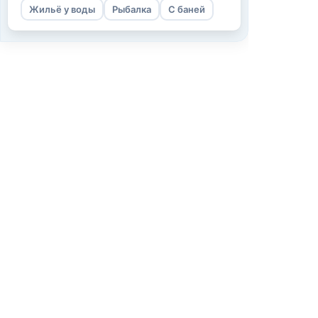
Жильё у воды
Рыбалка
С баней
Информаци
О нас