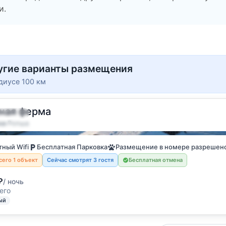
и.
угие варианты размещения
диусе 100 км
ная ферма
5 гостей
ха
·
Ропша
жный номер
ный Wifi
Бесплатная Парковка
Размещение в номере разрешен
сего 1 объект
Сейчас смотрят 3 гостя
Бесплатная отмена
₽
/ ночь
его
ый