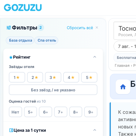
Фильтры
Тосн
2
Сбросить всё
Россия, 
База отдыха
Спа отель
7 авг. - 
Рейтинг
Бесплатна
Главная
›
Р
Звёзды отеля
1
★
2
★
3
★
4
★
5
★
Б
Без звёзд / не указано
Оценка гостей
из 10
К сожа
Нет
5
+
6
+
7
+
8
+
9
+
активн
новых 
Цена за 1 сутки
Также 