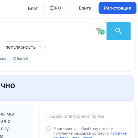
Блог
RU
Войти
Регистрация
Английский
Русский
2
популярность
лка
С баней
очно
 но мы
ия о
лку.
Я согласен на обработку e-mail и
получение рассылки согласно
Политике
ам
конфиденциальности