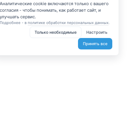
Аналитические cookie включаются только с вашего
согласия - чтобы понимать, как работает сайт, и
Подробнее - в
политике обработки персональных данных
.
Только необходимые
Настроить
Принять все
 участником
Подпишитесь и получите
доступ к эксклюзивным
яетесь владельцем? А
предложениям
организовывайте туры
Введите свой электронный
лаете, что-то интересное?
адрес, чтобы получить доступ к
жем помочь вам в этом.
скидкам только для подписчиков.
диняйтесь.