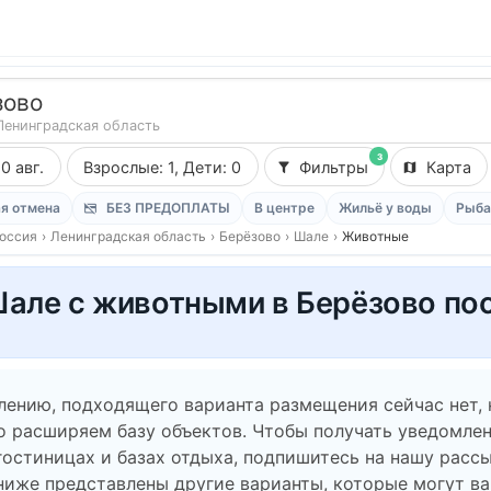
зово
Ленинградская область
3
10 авг.
Взрослые: 1, Дети: 0
Фильтры
Карта
я отмена
БЕЗ ПРЕДОПЛАТЫ
В центре
Жильё у воды
Рыба
оссия
›
Ленинградская область
›
Берёзово
›
Шале
›
Животные
але с животными в Берёзово по
лению, подходящего варианта размещения сейчас нет,
о расширяем базу объектов. Чтобы получать уведомлен
гостиницах и базах отдыха, подпишитесь на нашу рассы
ниже представлены другие варианты, которые могут в