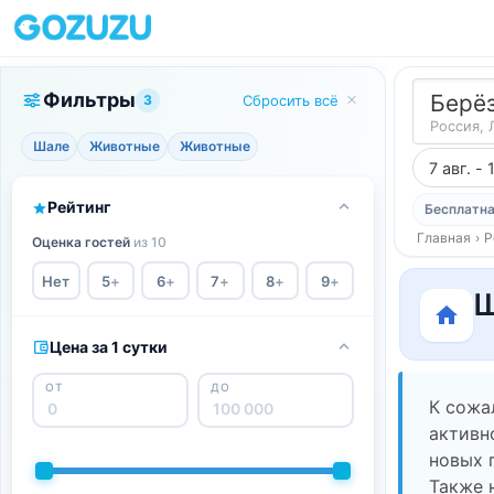
Фильтры
Берё
3
Сбросить всё
Россия, 
Шале
Животные
Животные
7 авг. - 
Рейтинг
Бесплатна
Главная
›
Р
Оценка гостей
из 10
Нет
5
+
6
+
7
+
8
+
9
+
Ш
Цена за 1 сутки
ОТ
ДО
К сожа
активн
новых 
Также 