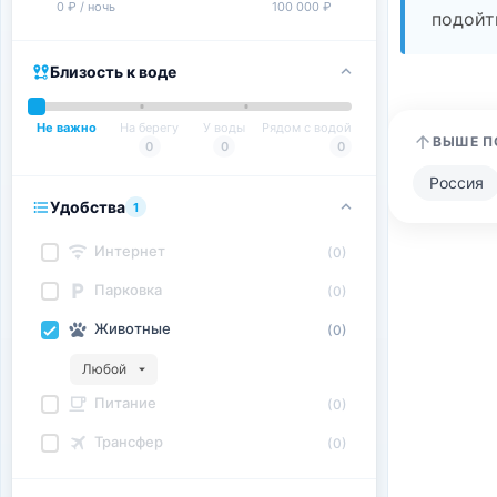
0 ₽ / ночь
100 000 ₽
подойт
Близость к воде
Не важно
На берегу
У воды
Рядом с водой
ВЫШЕ П
0
0
0
Россия
Удобства
1
Интернет
(0)
Парковка
(0)
Животные
(0)
Любой
Питание
(0)
Трансфер
(0)