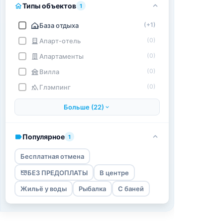
Типы объектов
1
(+1)
База отдыха
(0)
Апарт-отель
(0)
Апартаменты
(0)
Вилла
(0)
Глэмпинг
Больше (22)
Популярное
1
Бесплатная отмена
БЕЗ ПРЕДОПЛАТЫ
В центре
Жильё у воды
Рыбалка
С баней