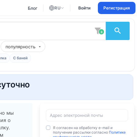
Блог
RU
Войти
Регистрация
Английский
Русский
3
популярность
лка
С баней
суточно
 но мы
ия о
лку.
Я согласен на обработку e-mail и
получение рассылки согласно
Политике
ам
конфиденциальности