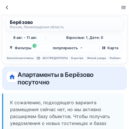
Берёзово
Россия, Ленинградская область
8 авг. - 11 авг.
Взрослые: 1, Дети: 0
1
Фильтры
популярность
Карта
Бесплатная отмена
БЕЗ ПРЕДОПЛАТЫ
В центре
Жильё у воды
Рыбалка
С 
Апартаменты в Берёзово
посуточно
К сожалению, подходящего варианта
размещения сейчас нет, но мы активно
расширяем базу объектов. Чтобы получать
уведомления о новых гостиницах и базах