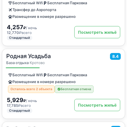
Бесплатный Wifi
Бесплатная Парковка
Трансфер до Аэропорта
Размещение в номере разрешено
4,257
₽
/ ночь
Посмотреть жильё
12,770
₽
всего
Стандартный
Родная Усадьба
2
30
м
·
4 гостя
8.4
Дом для отпуска
База отдыха
·
Кротово
Бесплатный Wifi
Бесплатная Парковка
Размещение в номере разрешено
Осталось всего 2 объекта
Бесплатная отмена
5,929
₽
/ ночь
Посмотреть жильё
17,785
₽
всего
Стандартный