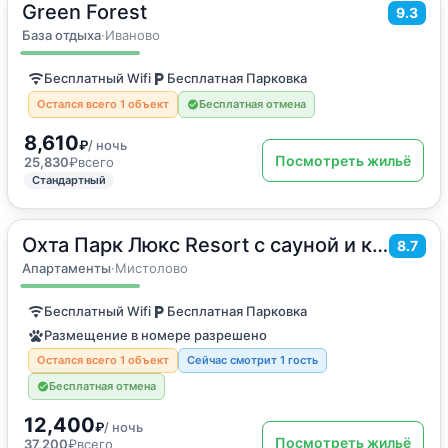
Green Forest
2
28
м
·
4 гостя
9.3
Дом для отпуска
База отдыха
·
Иваново
Бесплатный Wifi
Бесплатная Парковка
Остался всего 1 объект
Бесплатная отмена
8,610
₽
/ ночь
Посмотреть жильё
25,830
₽
всего
Стандартный
Охта Парк Люкс Resort с сауной и камином
2
49
м
·
4 гостя
8.7
Апартаменты
Апартаменты
·
Мистолово
Бесплатный Wifi
Бесплатная Парковка
Размещение в номере разрешено
Остался всего 1 объект
Сейчас смотрит 1 гость
Бесплатная отмена
12,400
₽
/ ночь
Посмотреть жильё
37,200
₽
всего