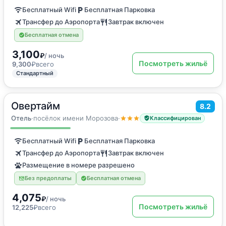
Бесплатный Wifi
Бесплатная Парковка
Трансфер до Аэропорта
Завтрак включен
Бесплатная отмена
3,100
₽
/ ночь
Посмотреть жильё
9,300
₽
всего
Стандартный
Овертайм
2
8.2
19
м
·
4 гостя
Четырехместный номер
Отель
·
посёлок имени Морозова
·
Классифицирован
Бесплатный Wifi
Бесплатная Парковка
Трансфер до Аэропорта
Завтрак включен
Размещение в номере разрешено
Без предоплаты
Бесплатная отмена
4,075
₽
/ ночь
Посмотреть жильё
12,225
₽
всего