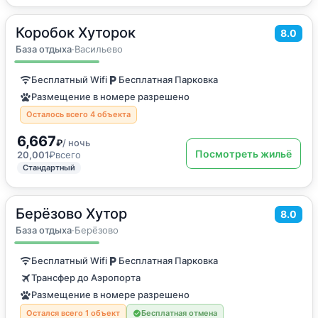
Коробок Хуторок
2
72
м
·
до 8 гостей
8.0
Дом для отпуска
База отдыха
·
Васильево
Бесплатный Wifi
Бесплатная Парковка
Размещение в номере разрешено
Осталось всего 4 объекта
6,667
₽
/ ночь
Посмотреть жильё
20,001
₽
всего
Стандартный
Берёзово Хутор
2
20
м
·
4 гостя
8.0
Дом для отпуска
База отдыха
·
Берёзово
Бесплатный Wifi
Бесплатная Парковка
Трансфер до Аэропорта
Размещение в номере разрешено
Остался всего 1 объект
Бесплатная отмена