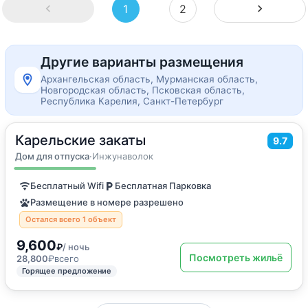
1
2
Другие варианты размещения
Архангельская область, Мурманская область,
Новгородская область, Псковская область,
Республика Карелия, Санкт-Петербург
Карельские закаты
2
38
м
·
до 5 гостей
9.7
Дом для отпуска
Дом для отпуска
·
Инжунаволок
Бесплатный Wifi
Бесплатная Парковка
Размещение в номере разрешено
Остался всего 1 объект
9,600
₽
/ ночь
Посмотреть жильё
28,800
₽
всего
Горящее предложение