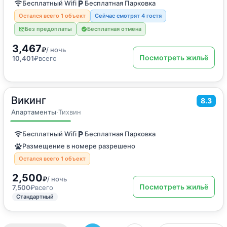
Бесплатный Wifi
Бесплатная Парковка
Остался всего 1 объект
Сейчас смотрят 4 гостя
Без предоплаты
Бесплатная отмена
3,467
₽
/ ночь
Посмотреть жильё
10,401
₽
всего
Викинг
2
16
м
·
2 гостя
8.3
Апартаменты
Апартаменты
·
Тихвин
Бесплатный Wifi
Бесплатная Парковка
Размещение в номере разрешено
Остался всего 1 объект
2,500
₽
/ ночь
Посмотреть жильё
7,500
₽
всего
Стандартный