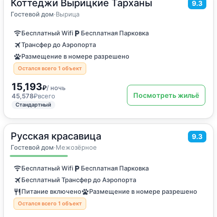
Коттеджи Вырицкие Тарханы
2
125
м
·
до 9 гостей
9.3
Дом для отпуска
Гостевой дом
·
Вырица
Бесплатный Wifi
Бесплатная Парковка
Трансфер до Аэропорта
Размещение в номере разрешено
Остался всего 1 объект
15,193
₽
/ ночь
Посмотреть жильё
45,578
₽
всего
Стандартный
Русская красавица
2
300
м
·
до 14 гостей
9.3
Дом для отпуска
Гостевой дом
·
Межозёрное
Бесплатный Wifi
Бесплатная Парковка
Бесплатный Трансфер до Аэропорта
Питание включено
Размещение в номере разрешено
Остался всего 1 объект