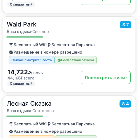
Стандартный
Wald Park
2
85
м
·
до 6 гостей
8.7
Дом для отпуска
База отдыха
·
Светлое
Бесплатный Wifi
Бесплатная Парковка
Размещение в номере разрешено
Сейчас смотрит 1 гость
Бесплатная отмена
14,722
₽
/ ночь
Посмотреть жильё
44,166
₽
всего
Стандартный
Лесная Сказка
2
130
м
·
до 10 гостей
8.4
Дом для отпуска
База отдыха
·
Сертолово
Бесплатный Wifi
Бесплатная Парковка
Размещение в номере разрешено