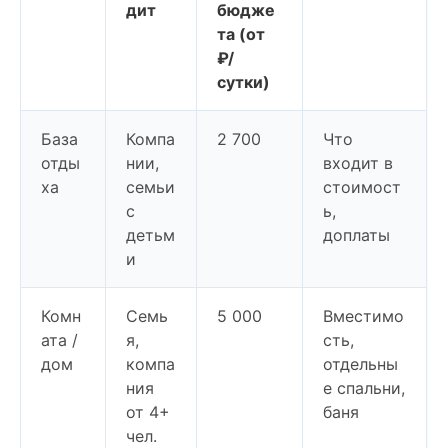
дит
бюдже
та (от
₽/
сутки)
База
Компа
2 700
Что
отды
нии,
входит в
ха
семьи
стоимост
с
ь,
детьм
доплаты
и
Комн
Семь
5 000
Вместимо
ата /
я,
сть,
дом
компа
отдельны
ния
е спальни,
от 4+
баня
чел.