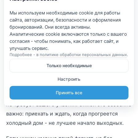
Три ключевых параметра, которые стоит
проверить в карточке:
Мы используем необходимые cookie для работы
сайта, авторизации, безопасности и оформления
бронирований. Они всегда активны.
вместимость;
Аналитические cookie включаются только с вашего
согласия - чтобы понимать, как работает сайт, и
количество спальных мест;
Подробнее - в
политике обработки персональных данных
.
наличие бани.
Только необходимые
Настроить
Посмотрите тип отопления: дровяное требует
Принять все
растопки заранее, газовое или электрическое
не требует вашего участия. Зимой это особенно
важно: приехать и ждать, когда прогреется
холодный дом - не лучшее начало выходных.