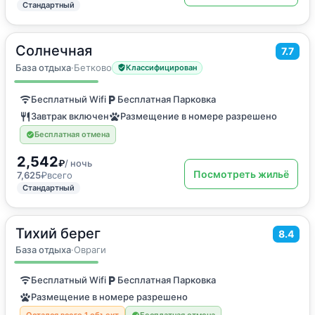
Стандартный
Солнечная
2
7.7
24
м
·
3 гостя
Трехместный номер
База отдыха
·
Бетково
Классифицирован
Бесплатный Wifi
Бесплатная Парковка
Завтрак включен
Размещение в номере разрешено
Бесплатная отмена
2,542
₽
/ ночь
Посмотреть жильё
7,625
₽
всего
Стандартный
Тихий берег
2
104
м
·
до 8 гостей
8.4
Дом для отпуска
База отдыха
·
Овраги
Бесплатный Wifi
Бесплатная Парковка
Размещение в номере разрешено
Остался всего 1 объект
Бесплатная отмена