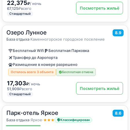
22,375
₽
/ ночь
Посмотреть жильё
67,125
₽
всего
Стандартный
Озеро Лунное
2
150
м
·
до 8 гостей
8.9
Дом для отпуска
База отдыха
·
Каменногорское городское поселение
Бесплатный Wifi
Бесплатная Парковка
Трансфер до Аэропорта
Размещение в номере разрешено
Осталось всего 3 объекта
Бесплатная отмена
17,303
₽
/ ночь
Посмотреть жильё
51,909
₽
всего
Стандартный
Парк-отель Яркое
2
8.6
22
м
·
2 гостя
Двухместный номер с 1 кроватью или 2 отдельными кроватями
База отдыха
·
Яркое
·
Классифицирован