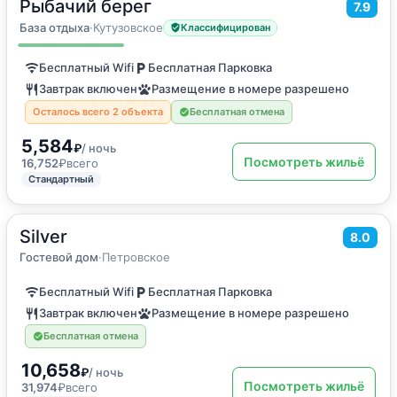
Рыбачий берег
2
7.9
18
м
·
2 гостя
Двухместный номер с 2 отдельными кроватями
База отдыха
·
Кутузовское
Классифицирован
Бесплатный Wifi
Бесплатная Парковка
Завтрак включен
Размещение в номере разрешено
Осталось всего 2 объекта
Бесплатная отмена
5,584
₽
/ ночь
Посмотреть жильё
16,752
₽
всего
Стандартный
Silver
2
83
м
·
до 6 гостей
8.0
Люкс номер
Гостевой дом
·
Петровское
Бесплатный Wifi
Бесплатная Парковка
Завтрак включен
Размещение в номере разрешено
Бесплатная отмена
10,658
₽
/ ночь
Посмотреть жильё
31,974
₽
всего