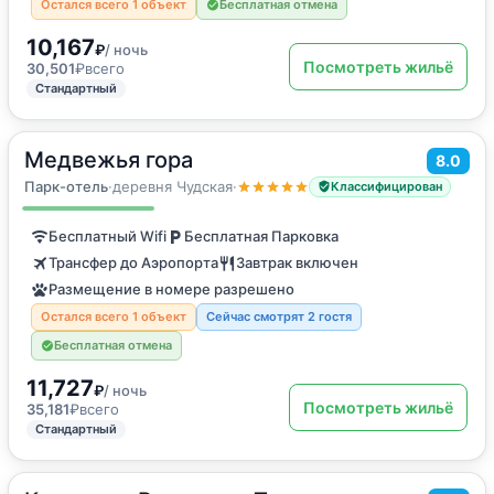
Остался всего 1 объект
Бесплатная отмена
10,167
₽
/ ночь
Посмотреть жильё
30,501
₽
всего
Стандартный
Медвежья гора
2
8.0
80
м
·
до 7 гостей
Дом для отпуска
Парк-отель
·
деревня Чудская
·
Классифицирован
Бесплатный Wifi
Бесплатная Парковка
Трансфер до Аэропорта
Завтрак включен
Размещение в номере разрешено
Остался всего 1 объект
Сейчас смотрят 2 гостя
Бесплатная отмена
11,727
₽
/ ночь
Посмотреть жильё
35,181
₽
всего
Стандартный