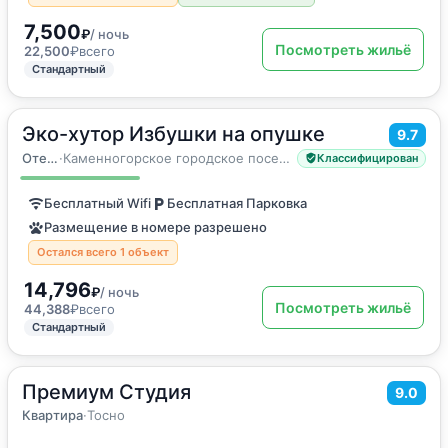
7,500
₽
/ ночь
Посмотреть жильё
22,500
₽
всего
Стандартный
Эко-хутор Избушки на опушке
2
9.7
45
м
·
до 5 гостей
Семейный номер
Отель
·
Каменногорское городское поселение
Классифицирован
Бесплатный Wifi
Бесплатная Парковка
Размещение в номере разрешено
Остался всего 1 объект
14,796
₽
/ ночь
Посмотреть жильё
44,388
₽
всего
Стандартный
Премиум Студия
2
31
м
·
3 гостя
9.0
Квартира
Квартира
·
Тосно