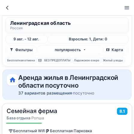
Ленинградская область
Россия
9 авг. - 12 авг.
Взрослые: 1, Дети: 0
Фильтры
популярность
Карта
Бесплатная отмена
БЕЗ ПРЕДОПЛАТЫ
Ладожское озеро
Жильё у воды
Рыба
Аренда жилья в Ленинградской
области посуточно
37 вариантов размещения
посуточно
Семейная ферма
2
54
м
·
до 5 гостей
8.1
Двухэтажный номер
База отдыха
·
Ропша
Бесплатный Wifi
Бесплатная Парковка