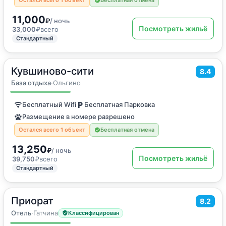
11,000
₽
/ ночь
Посмотреть жильё
33,000
₽
всего
Стандартный
Кувшиново-сити
2
100
м
·
3 гостя
8.4
Дом для отпуска
База отдыха
·
Ольгино
Бесплатный Wifi
Бесплатная Парковка
Размещение в номере разрешено
Остался всего 1 объект
Бесплатная отмена
13,250
₽
/ ночь
Посмотреть жильё
39,750
₽
всего
Стандартный
Приорат
2
8.2
18
м
·
2 гостя
Двухместный номер с 1 кроватью или 2 отдельными кроватями
Отель
·
Гатчина
Классифицирован