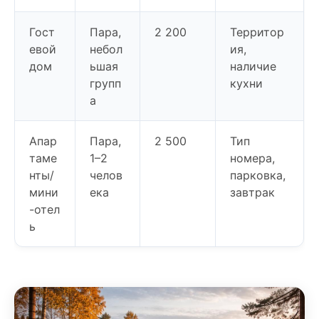
Гост
Пара,
2 200
Территор
евой
небол
ия,
дом
ьшая
наличие
групп
кухни
а
Апар
Пара,
2 500
Тип
таме
1–2
номера,
нты/
челов
парковка,
мини
ека
завтрак
-отел
ь