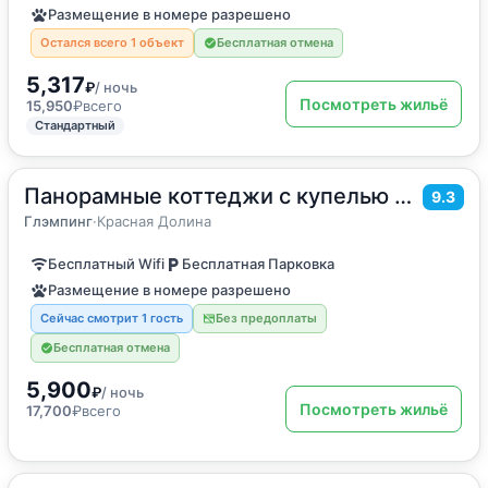
Размещение в номере разрешено
Остался всего 1 объект
Бесплатная отмена
5,317
₽
/ ночь
Посмотреть жильё
15,950
₽
всего
Стандартный
Панорамные коттеджи с купелью Долина Парк
2
28
м
·
2 гостя
9.3
Двухместный номер с 1 кроватью
Глэмпинг
·
Красная Долина
Бесплатный Wifi
Бесплатная Парковка
Размещение в номере разрешено
Сейчас смотрит 1 гость
Без предоплаты
Бесплатная отмена
5,900
₽
/ ночь
Посмотреть жильё
17,700
₽
всего