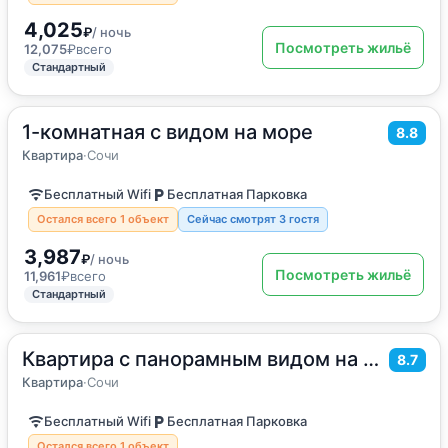
4,025
₽
/ ночь
Посмотреть жильё
12,075
₽
всего
Стандартный
1-комнатная с видом на море
2
35
м
·
4 гостя
8.8
Квартира
Квартира
·
Сочи
Бесплатный Wifi
Бесплатная Парковка
Остался всего 1 объект
Сейчас смотрят 3 гостя
3,987
₽
/ ночь
Посмотреть жильё
11,961
₽
всего
Стандартный
Квартира с панорамным видом на море
2
35
м
·
4 гостя
8.7
Квартира
Квартира
·
Сочи
Бесплатный Wifi
Бесплатная Парковка
Остался всего 1 объект