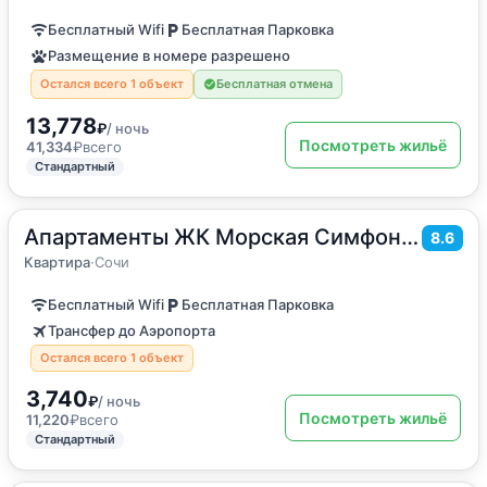
Бесплатный Wifi
Бесплатная Парковка
Размещение в номере разрешено
Остался всего 1 объект
Бесплатная отмена
13,778
₽
/ ночь
Посмотреть жильё
41,334
₽
всего
Стандартный
Апартаменты ЖК Морская Симфония 2
2
36
м
·
4 гостя
8.6
Квартира
Квартира
·
Сочи
Бесплатный Wifi
Бесплатная Парковка
Трансфер до Аэропорта
Остался всего 1 объект
3,740
₽
/ ночь
Посмотреть жильё
11,220
₽
всего
Стандартный