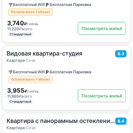
Бесплатный Wifi
Бесплатная Парковка
Остался всего 1 объект
3,740
₽
/ ночь
Посмотреть жильё
11,220
₽
всего
Стандартный
Видовая квартира-студия
2
35
м
·
4 гостя
8.3
Квартира
Квартира
·
Сочи
Бесплатный Wifi
Бесплатная Парковка
Остался всего 1 объект
3,955
₽
/ ночь
Посмотреть жильё
11,865
₽
всего
Стандартный
Квартира с панорамным остеклением
2
35
м
·
4 гостя
8.4
Квартира
Квартира
·
Сочи