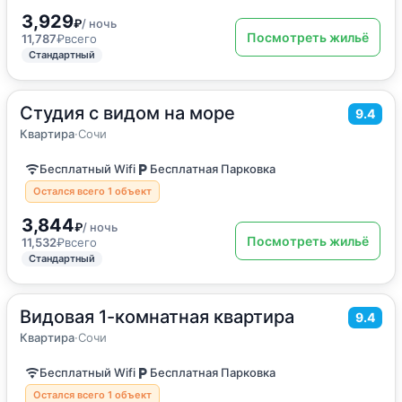
3,929
₽
/ ночь
Посмотреть жильё
11,787
₽
всего
Стандартный
Студия с видом на море
2
35
м
·
4 гостя
9.4
Квартира
Квартира
·
Сочи
Бесплатный Wifi
Бесплатная Парковка
Остался всего 1 объект
3,844
₽
/ ночь
Посмотреть жильё
11,532
₽
всего
Стандартный
Видовая 1-комнатная квартира
2
35
м
·
4 гостя
9.4
Квартира
Квартира
·
Сочи
Бесплатный Wifi
Бесплатная Парковка
Остался всего 1 объект