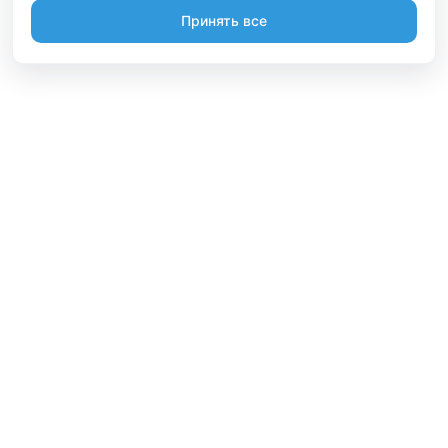
Принять все
Информация
Будьте вместе
Русский
Стать участником
Вы являетесь владельцем? А может организовывайте