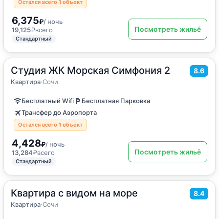
Остался всего 1 объект
6,375
₽
/ ночь
Посмотреть жильё
19,125
₽
всего
Стандартный
Студия ЖК Морская Симфония 2
2
35
м
·
4 гостя
8.6
Квартира
Квартира
·
Сочи
Бесплатный Wifi
Бесплатная Парковка
Трансфер до Аэропорта
Остался всего 1 объект
4,428
₽
/ ночь
Посмотреть жильё
13,284
₽
всего
Стандартный
Квартира с видом на море
2
35
м
·
4 гостя
8.4
Квартира
Квартира
·
Сочи