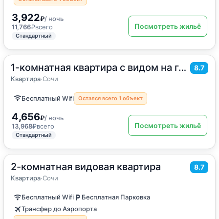
3,922
₽
/ ночь
Посмотреть жильё
11,766
₽
всего
Стандартный
1-комнатная квартира с видом на горы ЖК Фрукты
2
35
м
·
4 гостя
8.7
Квартира
Квартира
·
Сочи
Бесплатный Wifi
Остался всего 1 объект
4,656
₽
/ ночь
Посмотреть жильё
13,968
₽
всего
Стандартный
2-комнатная видовая квартира
2
56
м
·
до 6 гостей
8.7
Квартира
Квартира
·
Сочи
Бесплатный Wifi
Бесплатная Парковка
Трансфер до Аэропорта