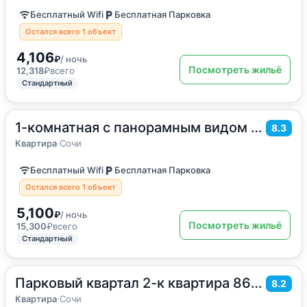
Бесплатный Wifi
Бесплатная Парковка
Остался всего 1 объект
4,106
₽
/ ночь
Посмотреть жильё
12,318
₽
всего
Стандартный
1-комнатная с панорамным видом на море
2
35
м
·
4 гостя
8.3
Квартира
Квартира
·
Сочи
Бесплатный Wifi
Бесплатная Парковка
Остался всего 1 объект
5,100
₽
/ ночь
Посмотреть жильё
15,300
₽
всего
Стандартный
Парковый квартал 2-к квартира 86м 2 этаж
2
86
м
·
до 5 гостей
8.2
Квартира
Квартира
·
Сочи