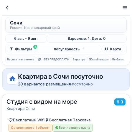
Сочи
Россия, Краснодарский край
6 авг. - 9 авг.
Взрослые: 1, Дети: 0
1
Фильтры
популярность
Карта
Бесплатная отмена
БЕЗ ПРЕДОПЛАТЫ
В центре
Жильё у воды
Рыбалка
С 
Квартира в Сочи посуточно
20 вариантов размещения
посуточно
Студия с видом на море
2
30
м
·
1 гость
9.3
Квартира
Квартира
·
Сочи
Бесплатный Wifi
Бесплатная Парковка
Остался всего 1 объект
Бесплатная отмена