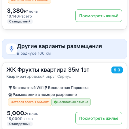
3,380
₽
/ ночь
Посмотреть жильё
10,140
₽
всего
Стандартный
Другие варианты размещения
в радиусе 100 км
ЖК Фрукты квартира 35м 1эт
2
35
м
·
4 гостя
9.0
Квартира
Квартира
·
городской округ Сириус
Бесплатный Wifi
Бесплатная Парковка
Размещение в номере разрешено
Остался всего 1 объект
Бесплатная отмена
5,000
₽
/ ночь
Посмотреть жильё
15,000
₽
всего
Стандартный