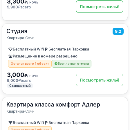
3,300
₽
/ ночь
Посмотреть жильё
9,900
₽
всего
Студия
2
25
м
·
3 гостя
9.2
Квартира
Квартира
·
Сочи
Бесплатный Wifi
Бесплатная Парковка
Размещение в номере разрешено
Остался всего 1 объект
Бесплатная отмена
3,000
₽
/ ночь
Посмотреть жильё
9,000
₽
всего
Стандартный
Квартира класса комфорт Адлер
2
25
м
·
4 гостя
Квартира
Квартира
·
Сочи
Бесплатный Wifi
Бесплатная Парковка
Остался всего 1 объект