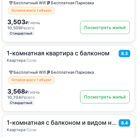
Бесплатный Wifi
Бесплатная Парковка
Остался всего 1 объект
3,503
₽
/ ночь
Посмотреть жильё
10,509
₽
всего
Стандартный
1-комнатная квартира с балконом
2
35
м
·
4 гостя
8.3
Квартира
Квартира
·
Сочи
Бесплатный Wifi
Бесплатная Парковка
Остался всего 1 объект
3,568
₽
/ ночь
Посмотреть жильё
10,704
₽
всего
Стандартный
1-комнатная с балконом и видом на море
2
35
м
·
до 5 гостей
8.4
Квартира
Квартира
·
Сочи